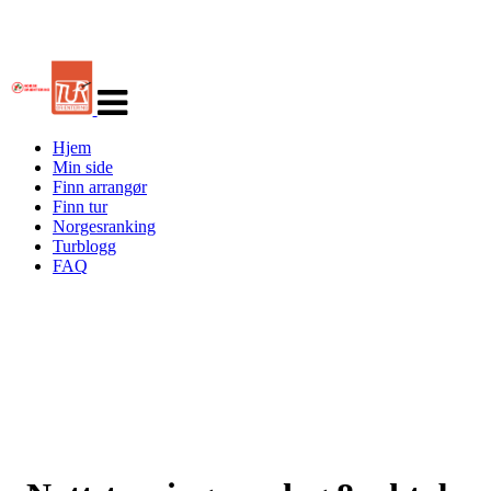
Veksle
navigasjon
Hjem
Min side
Finn arrangør
Finn tur
Norgesranking
Turblogg
FAQ