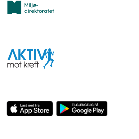
Miljødirektoratet
I samarbeid med
Aktiv
mot
kreft
Last ned appen her