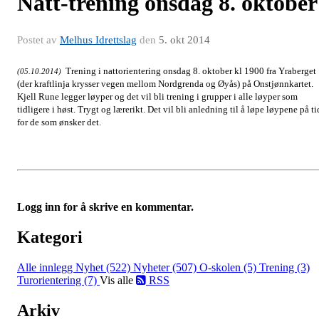
Natt-trening onsdag 8. oktober
Postet av
Melhus Idrettslag
den
5. okt 2014
Trening i nattorientering onsdag 8. oktober kl 1900 fra Yraberget
(05.10.2014)
(der kraftlinja krysser vegen mellom Nordgrenda og Øyås) på Onstjønnkartet.
Kjell Rune legger løyper og det vil bli trening i grupper i alle løyper som
tidligere i høst. Trygt og lærerikt. Det vil bli anledning til å løpe løypene på ti
for de som ønsker det.
Logg inn for å skrive en kommentar.
Kategori
Alle innlegg
Nyhet (522)
Nyheter (507)
O-skolen (5)
Trening (3)
Turorientering (7)
Vis alle
RSS
Arkiv