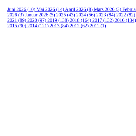
Juni 2026 (10)
Mai 2026 (14)
April 2026 (8)
Mars 2026 (3)
Februa
2026 (3)
Januar 2026 (5)
2025 (43)
2024 (56)
2023 (84)
2022 (82)
2021 (89)
2020 (97)
2019 (138)
2018 (164)
2017 (132)
2016 (134)
2015 (90)
2014 (121)
2013 (84)
2012 (62)
2011 (1)
Turorientering.no er den offisielle portalen for
turorientering på nett fra Norges
Orienteringsforbund.
© 2022 — Norges Orienteringsforbund