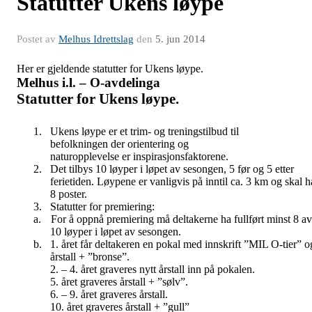
Statutter Ukens løype
Postet av
Melhus Idrettslag
den
5. jun 2014
Her er gjeldende statutter for Ukens løype.
Melhus i.l. – O-avdelinga
Statutter for Ukens løype.
1.
Ukens løype er et trim- og treningstilbud til
befolkningen der orientering og
naturopplevelse er inspirasjonsfaktorene.
2.
Det tilbys 10 løyper i løpet av sesongen, 5 før og 5 etter
ferietiden. Løypene er vanligvis på inntil ca. 3 km og skal h
8 poster.
3.
Statutter for premiering:
a.
For å oppnå premiering må deltakerne ha fullført minst 8 av
10 løyper i løpet av sesongen.
b.
1. året får deltakeren en pokal med innskrift ”MIL O-tier” o
årstall + ”bronse”.
2. – 4. året graveres nytt årstall inn på pokalen.
5. året graveres årstall + ”sølv”.
6. – 9. året graveres årstall.
10. året graveres årstall + ”gull”