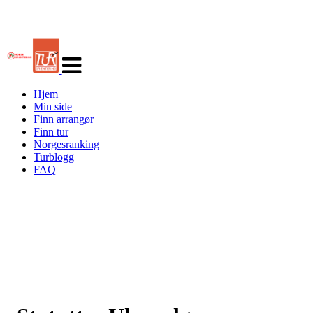
Veksle
navigasjon
Hjem
Min side
Finn arrangør
Finn tur
Norgesranking
Turblogg
FAQ