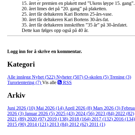
15. året er premien en plakett med ”Ukens løype 15. gang”.
20. året limes det på ”20. gang” på plaketten.
25. året får deltakeren Kari Bortens 25-års-vase.
30. året får deltakeren Kari Bortens 30-års-fat.
35. året får deltakeren innskriften ”35 år” på 30-årsfatet.
Dette kan følges opp også på 40 år.
Logg inn for å skrive en kommentar.
Kategori
Alle innlegg
Nyhet (522)
Nyheter (507)
O-skolen (5)
Trening (3)
Turorientering (7)
Vis alle
RSS
Arkiv
Juni 2026 (10)
Mai 2026 (14)
April 2026 (8)
Mars 2026 (3)
Februa
2026 (3)
Januar 2026 (5)
2025 (43)
2024 (56)
2023 (84)
2022 (82)
2021 (89)
2020 (97)
2019 (138)
2018 (164)
2017 (132)
2016 (134)
2015 (90)
2014 (121)
2013 (84)
2012 (62)
2011 (1)