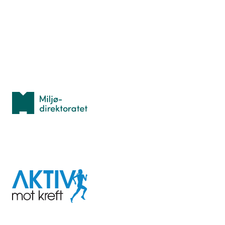
Hva er TurOrientering?
Lær orientering
Idrettsbutikken
Personvern
Med støtte fra
Miljødirektoratet
I samarbeid med
Aktiv
mot
kreft