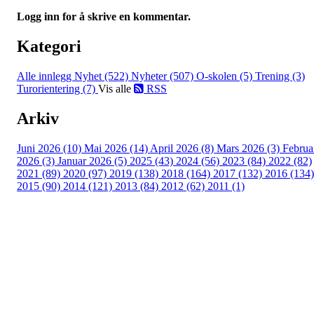
Logg inn for å skrive en kommentar.
Kategori
Alle innlegg
Nyhet (522)
Nyheter (507)
O-skolen (5)
Trening (3)
Turorientering (7)
Vis alle
RSS
Arkiv
Juni 2026 (10)
Mai 2026 (14)
April 2026 (8)
Mars 2026 (3)
Februa
2026 (3)
Januar 2026 (5)
2025 (43)
2024 (56)
2023 (84)
2022 (82)
2021 (89)
2020 (97)
2019 (138)
2018 (164)
2017 (132)
2016 (134)
2015 (90)
2014 (121)
2013 (84)
2012 (62)
2011 (1)
Turorientering.no er den offisielle portalen for