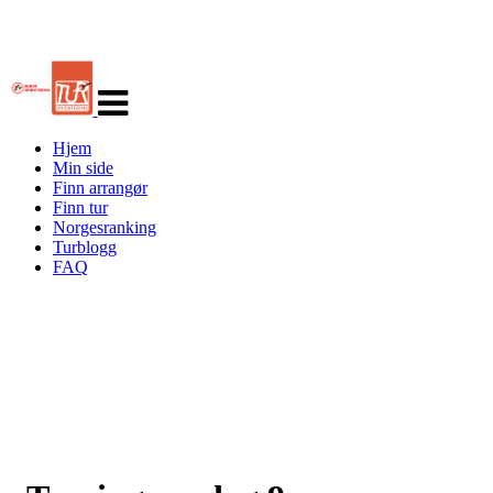
Veksle
navigasjon
Hjem
Min side
Finn arrangør
Finn tur
Norgesranking
Turblogg
FAQ