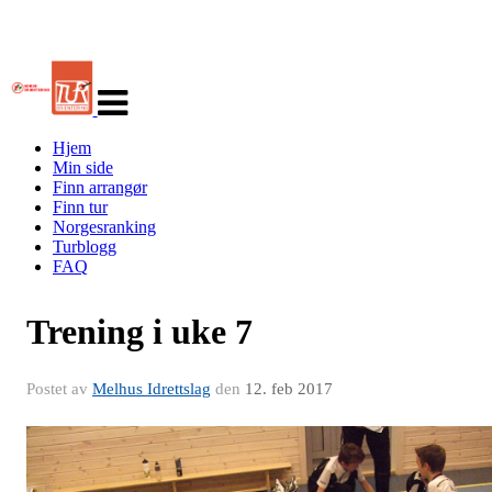
Veksle
navigasjon
Hjem
Min side
Finn arrangør
Finn tur
Norgesranking
Turblogg
FAQ
Trening i uke 7
Postet av
Melhus Idrettslag
den
12. feb 2017