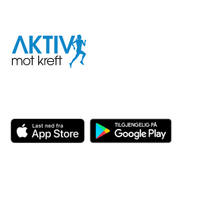
I samarbeid med
Aktiv
mot
kreft
Last ned appen her