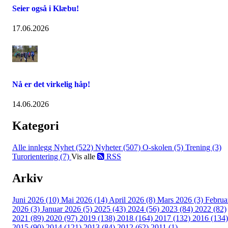
Seier også i Klæbu!
17.06.2026
Nå er det virkelig håp!
14.06.2026
Kategori
Alle innlegg
Nyhet (522)
Nyheter (507)
O-skolen (5)
Trening (3)
Turorientering (7)
Vis alle
RSS
Arkiv
Juni 2026 (10)
Mai 2026 (14)
April 2026 (8)
Mars 2026 (3)
Februa
2026 (3)
Januar 2026 (5)
2025 (43)
2024 (56)
2023 (84)
2022 (82)
2021 (89)
2020 (97)
2019 (138)
2018 (164)
2017 (132)
2016 (134)
2015 (90)
2014 (121)
2013 (84)
2012 (62)
2011 (1)