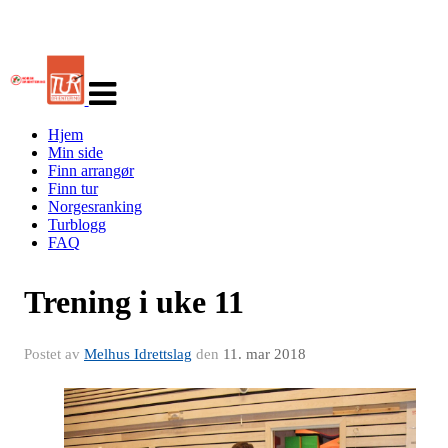
Veksle
navigasjon
Hjem
Min side
Finn arrangør
Finn tur
Norgesranking
Turblogg
FAQ
Trening i uke 11
Postet av
Melhus Idrettslag
den
11. mar 2018