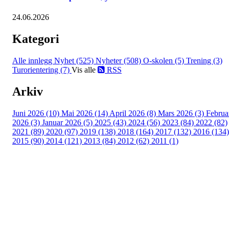
24.06.2026
Kategori
Alle innlegg
Nyhet (525)
Nyheter (508)
O-skolen (5)
Trening (3)
Turorientering (7)
Vis alle
RSS
Arkiv
Juni 2026 (10)
Mai 2026 (14)
April 2026 (8)
Mars 2026 (3)
Februa
2026 (3)
Januar 2026 (5)
2025 (43)
2024 (56)
2023 (84)
2022 (82)
2021 (89)
2020 (97)
2019 (138)
2018 (164)
2017 (132)
2016 (134)
2015 (90)
2014 (121)
2013 (84)
2012 (62)
2011 (1)