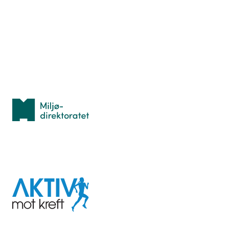
Hva er TurOrientering?
Lær orientering
Idrettsbutikken
Personvern
Med støtte fra
Miljødirektoratet
I samarbeid med
Aktiv
mot
kreft