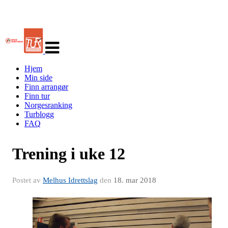
Veksle
navigasjon
Hjem
Min side
Finn arrangør
Finn tur
Norgesranking
Turblogg
FAQ
Trening i uke 12
Postet av
Melhus Idrettslag
den
18. mar 2018