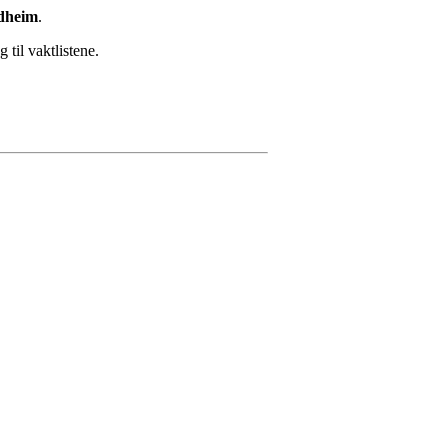
dheim
.
til vaktlistene.