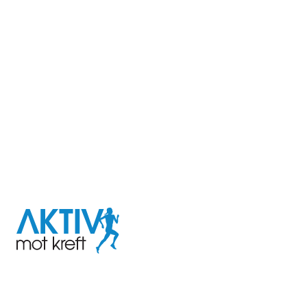
I samarbeid med
Aktiv
mot
kreft