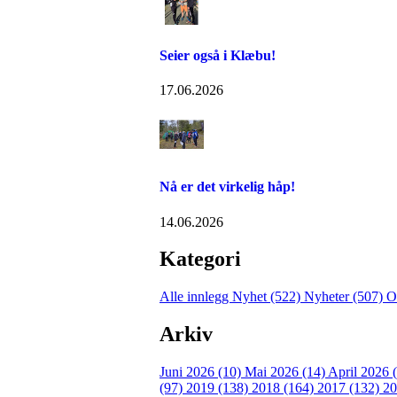
Seier også i Klæbu!
17.06.2026
Nå er det virkelig håp!
14.06.2026
Kategori
Alle innlegg
Nyhet (522)
Nyheter (507)
O
Arkiv
Juni 2026 (10)
Mai 2026 (14)
April 2026 
(97)
2019 (138)
2018 (164)
2017 (132)
20