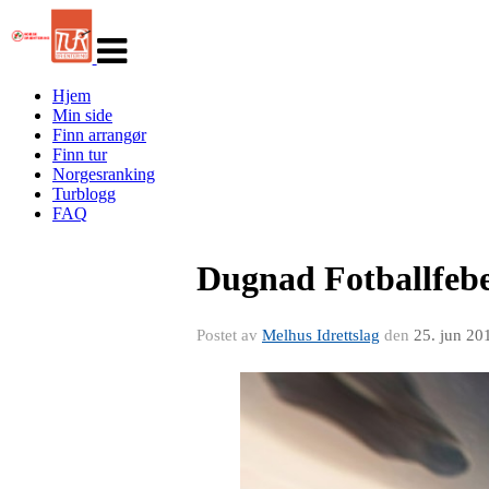
Veksle
navigasjon
Hjem
Min side
Finn arrangør
Finn tur
Norgesranking
Turblogg
FAQ
Dugnad Fotballfeber
Postet av
Melhus Idrettslag
den
25. jun 20