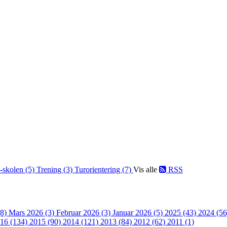
-skolen (5)
Trening (3)
Turorientering (7)
Vis alle
RSS
(8)
Mars 2026 (3)
Februar 2026 (3)
Januar 2026 (5)
2025 (43)
2024 (5
16 (134)
2015 (90)
2014 (121)
2013 (84)
2012 (62)
2011 (1)