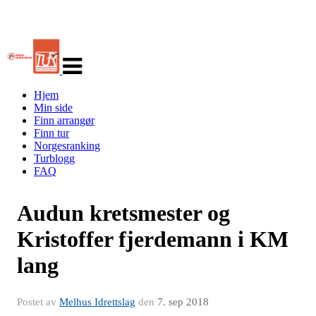
Veksle
navigasjon
Hjem
Min side
Finn arrangør
Finn tur
Norgesranking
Turblogg
FAQ
Audun kretsmester og
Kristoffer fjerdemann i KM
lang
Postet av
Melhus Idrettslag
den
7. sep 2018