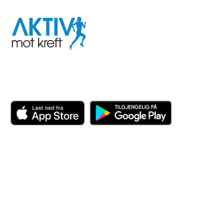
Aktiv
mot
kreft
Last ned appen her