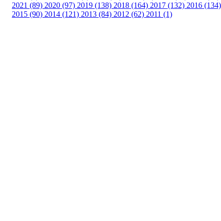
2021 (89)
2020 (97)
2019 (138)
2018 (164)
2017 (132)
2016 (134)
2015 (90)
2014 (121)
2013 (84)
2012 (62)
2011 (1)
Turorientering.no er den offisielle portalen for
turorientering på nett fra Norges
Orienteringsforbund.
© 2022 — Norges Orienteringsforbund
Info