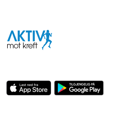
I samarbeid med
Aktiv
mot
kreft
Last ned appen her