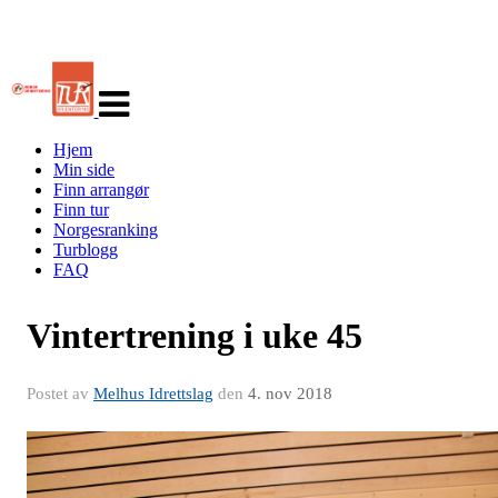
Veksle
navigasjon
Hjem
Min side
Finn arrangør
Finn tur
Norgesranking
Turblogg
FAQ
Vintertrening i uke 45
Postet av
Melhus Idrettslag
den
4. nov 2018