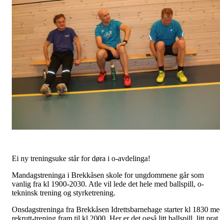
Ei ny treningsuke står for døra i o-avdelinga!
Mandagstreninga i Brekkåsen skole for ungdommene går som
vanlig fra kl 1900-2030. Atle vil lede det hele med ballspill, o-
tekninsk trening og styrketrening.
Onsdagstreninga fra Brekkåsen Idrettsbarnehage starter kl 1830 m
rekrutt-trening fram til kl 2000. Her er det også litt ballspill, litt prat