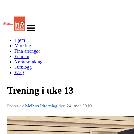
Veksle
navigasjon
Hjem
Min side
Finn arrangør
Finn tur
Norgesranking
Turblogg
FAQ
Trening i uke 13
Postet av
Melhus Idrettslag
den
24. mar 2019