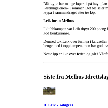
Blå løype har mange løpere i på høyt plan
«treningsleiren» i sommer. Det ble seier
løypa i sammendraget etter tre løp.
Leik foran Melhus
I klubbkampen var Leik drøyt 200 poeng b
god konkurranse.
Dermed tok Leik over føringa i karusellen 
henge med i toppkampen, men har god avs
Neste løp er like over ferien og går i Vå
Siste fra Melhus Idrettsla
IL Leik - 3-dagers