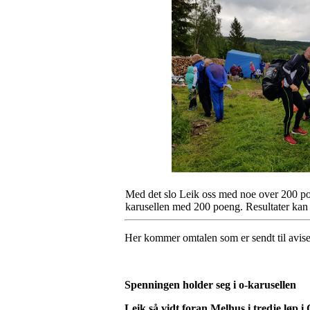
Med det slo Leik oss med noe over 200 p
karusellen med 200 poeng. Resultater kan
Her kommer omtalen som er sendt til avise
Spenningen holder seg i o-karusellen
Leik så vidt foran Melhus i tredje løp i 