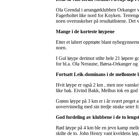
Ola Grendal i arrangørklubben Orkanger var
Fagerholtet like nord for Knyken. Terrenge
noen overraskelser på resultatlistene. Det va
Mange i de korteste løypene
Etter et labert oppmøte blant nybegynnern
noen.
I Gul løype derimot stilte hele 21 løpere
for bl.a. Ola Neraune, Børsa-Orkanger og
Fortsatt Leik-dominans i de mellomste
Hvit løype er også 2 km , men noe vanske
like bak. Eivind Bakk, Melhus tok en god t
Grønn løype på 3 km er i år svært preget a
uovervinnelig med sin tredje strake seier 
God fordeling av klubbene i de to lengs
Rød løype på 4 km ble en jevn kamp mel
skilte de to. John Henry vant kveldens lø