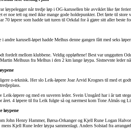
 løypelegger når tredje løp i OG-karusellen ble avviklet like før ferien
t er noe tett og med ikke mange gode holdepunkter. Det førte til store v
r 70 løpere som hadde tatt turen til Orkdal for å gjøre sitt aller beste for 
e i andre karusell-løpet hadde Melhus denne gangen fått med seks løp
 godt fordelt mellom klubbene. Veldig oppløftene! Best var unggutten Od
 Martin Melhuus fra Melhus i den 2 km lange løypa. Sistnevnte leder n
 løypene
ligere o-teknisk. Her slo Leik-løpere Joar Arvid Krognes til med et g
redjeplass.
v Leik-løpere og med en suveren leder. Svein Unsgård har i år tatt stege
for året. 4 løpere til fra Leik fulgte så og nærmest kom Tone Almås og L
te løypene
lom John Henry Hammer, Børsa-Orkanger og Kjell Rune Logan Halvors
p, mens Kjell Rune leder løypa sammenlagt. Anders Solstad fra arrangør