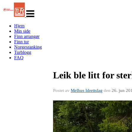
Veksle
navigasjon
Hjem
Min side
Finn arrangør
Finn tur
Norgesranking
Turblogg
FAQ
Leik ble litt for st
Postet av
Melhus Idrettslag
den
26. jun 20