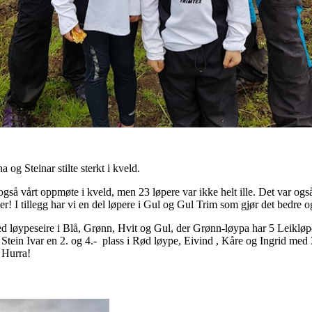
 Steinar stilte sterkt i kveld.
et også vårt oppmøte i kveld, men 23 løpere var ikke helt ille. Det var og
! I tillegg har vi en del løpere i Gul og Gul Trim som gjør det bedre og
ed løypeseire i Blå, Grønn, Hvit og Gul, der Grønn-løypa har 5 Leikløp
Stein Ivar en 2. og 4.- plass i Rød løype, Eivind , Kåre og Ingrid med 3
. Hurra!