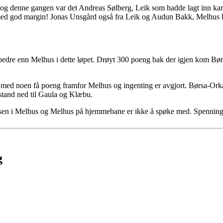
 og denne gangen var det Andreas Sølberg, Leik som hadde lagt inn kar
 med god margin! Jonas Unsgård også fra Leik og Audun Bakk, Melhus 
edre enn Melhus i dette løpet. Drøyt 300 poeng bak der igjen kom Bø
med noen få poeng framfor Melhus og ingenting er avgjort. Børsa-Orkange
tand ned til Gaula og Klæbu.
ttåsen i Melhus og Melhus på hjemmebane er ikke å spøke med. Spenning
g