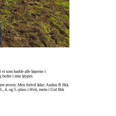
så vi som hadde alle løperne i
 bedre i sine løyper.
ere øverst. Men fortvil ikke: Audun B fikk
., 4. og 5.-plass i Hvit, mens i Gul fikk