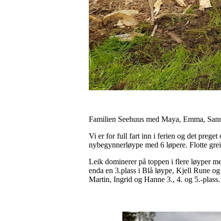
Familien Seehuus med Maya, Emma, Sanna og
Vi er for full fart inn i ferien og det preg
nybegynnerløype med 6 løpere. Flotte greier
Leik dominerer på toppen i flere løyper m
enda en 3.plass i Blå løype, Kjell Rune og 
Martin, Ingrid og Hanne 3., 4. og 5.-plass