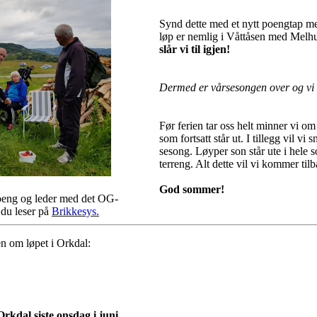
Synd dette med et nytt poengtap me
løp er nemlig i Våttåsen med Melh
slår vi til igjen!
Dermed er vårsesongen over og vi 
Før ferien tar oss helt minner vi o
som fortsatt står ut. I tillegg vil 
sesong. Løyper son står ute i hele 
terreng. Alt dette vil vi kommer til
God sommer!
oeng og leder med det OG-
 du leser på
Brikkesys.
n om løpet i Orkdal:
Orkdal siste onsdag i juni