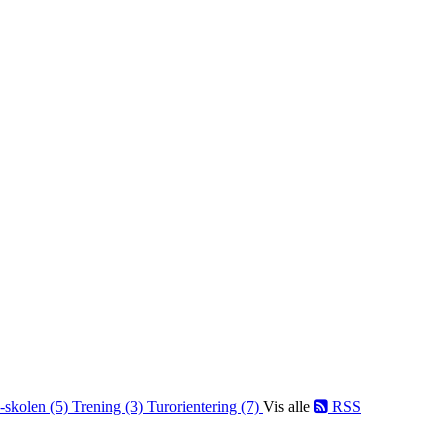
-skolen (5)
Trening (3)
Turorientering (7)
Vis alle
RSS