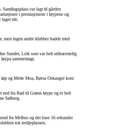
. Samlingsplass var lagt til gården
ariasjoner i prestasjonene i løypene og
laget sitt.
ere, men ingen andre klubber hadde med
dne Sundet, Leik som var helt utilnærmelig
å løypa sammenlagt.
odt løp og Mette Moa, Børsa Orkanger kom
t ned fra Rød til Grønn løype og er helt
ine Sølberg.
rud fra Melhus og der bare 16 sekunder
klubben tok tredjeplassen.