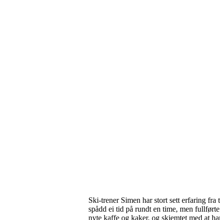
Ski
-
trener Simen har stort sett erfaring fra 
spådd ei tid på rundt en time, men fullført
nyte kaffe og kaker,
og skjemtet
med
at ha