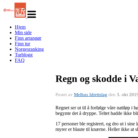
Veksle
navigasjon
Hjem
Min side
Finn arrangør
Finn tur
Norgesranking
Turblogg
FAQ
Regn og skodde i Va
Postet av
Melhus Idrettslag
den
3. okt 201
Regnet ser ut til å forfølge våre nattløp 
begynte det å dryppe. Teltet hadde ikke bl
17 personer ble registrert, og dro ut i sine 
myrer er blaute til knærne. Heller ikke at