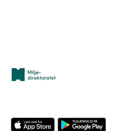
Nyttige ressurser
Hva er TurOrientering?
Lær orientering
Idrettsbutikken
Personvern
Med støtte fra
Miljødirektoratet
Last ned appen her