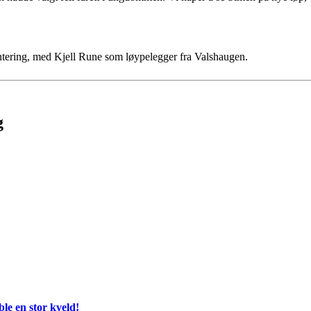
ientering, med Kjell Rune som løypelegger fra Valshaugen.
g
e en stor kveld!