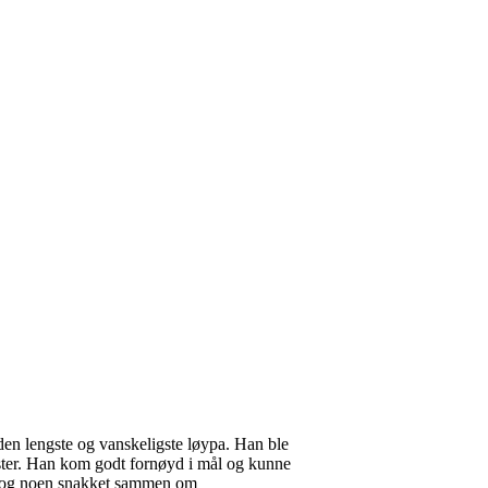
 den lengste og vanskeligste løypa. Han ble
ter.
Han kom
godt fornøyd
i mål og kunne
 og noen snakket sammen om