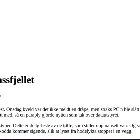
ssfjellet
9
i høst. Onsdag kveld var det ikke meldt en dråpe, men straks PC'n ble sl
itt med, så en paraply gjorde nytten
som tak
over datautstyret.
løyper. Dette er de tøffeste av de tøffe
, som stiller opp uansett vær
.
Og s
 skodda kom
mer
sigende, slik at lyset fra hodelykta stoppet i en vegg.