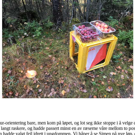
tur-orientering
bare
, men
kom på løpet, og
lot seg ikke stoppe i å velge
e langt raskere, og hadde passert minst en av ræserne
våre
mellom to pos
n hadde valgt feil idrett i ungdommen. Vi håper å se Simen på nye løp
,