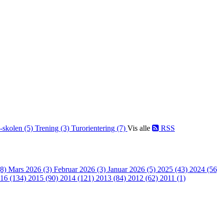
-skolen (5)
Trening (3)
Turorientering (7)
Vis alle
RSS
(8)
Mars 2026 (3)
Februar 2026 (3)
Januar 2026 (5)
2025 (43)
2024 (5
16 (134)
2015 (90)
2014 (121)
2013 (84)
2012 (62)
2011 (1)