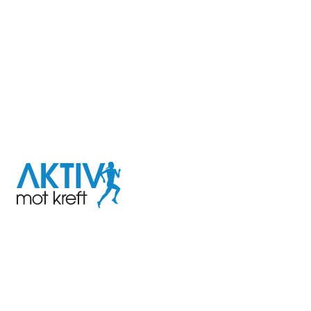
I samarbeid med
Aktiv
mot
kreft