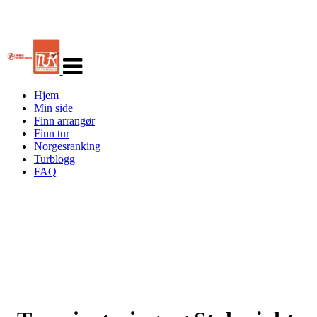
Veksle
navigasjon
Hjem
Min side
Finn arrangør
Finn tur
Norgesranking
Turblogg
FAQ