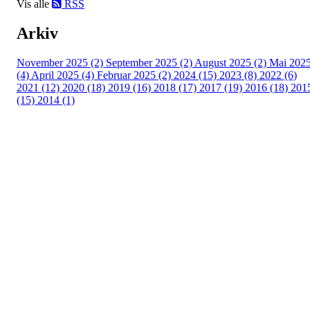
Vis alle
RSS
Arkiv
November 2025 (2)
September 2025 (2)
August 2025 (2)
Mai 202
(4)
April 2025 (4)
Februar 2025 (2)
2024 (15)
2023 (8)
2022 (6)
2021 (12)
2020 (18)
2019 (16)
2018 (17)
2017 (19)
2016 (18)
201
(15)
2014 (1)
Turorientering.no er den offisielle portalen for
turorientering på nett fra Norges
Orienteringsforbund.