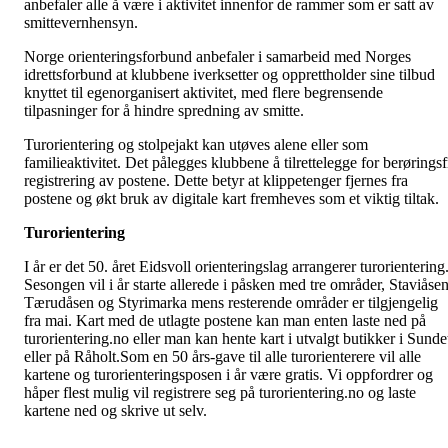
anbefaler alle å være i aktivitet innenfor de rammer som er satt av
smittevernhensyn.
Norge orienteringsforbund anbefaler i samarbeid med Norges
idrettsforbund at klubbene iverksetter og opprettholder sine tilbud
knyttet til egenorganisert aktivitet, med flere begrensende
tilpasninger for å hindre spredning av smitte.
Turorientering og stolpejakt kan utøves alene eller som
familieaktivitet. Det pålegges klubbene å tilrettelegge for berøringsf
registrering av postene. Dette betyr at klippetenger fjernes fra
postene og økt bruk av digitale kart fremheves som et viktig tiltak.
Turorientering
I år er det 50. året Eidsvoll orienteringslag arrangerer turorientering
Sesongen vil i år starte allerede i påsken med tre områder, Staviåsen
Tærudåsen og Styrimarka mens resterende områder er tilgjengelig
fra mai. Kart med de utlagte postene kan man enten laste ned på
turorientering.no eller man kan hente kart i utvalgt butikker i Sunde
eller på Råholt.Som en 50 års-gave til alle turorienterere vil alle
kartene og turorienteringsposen i år være gratis. Vi oppfordrer og
håper flest mulig vil registrere seg på turorientering.no og laste
kartene ned og skrive ut selv.