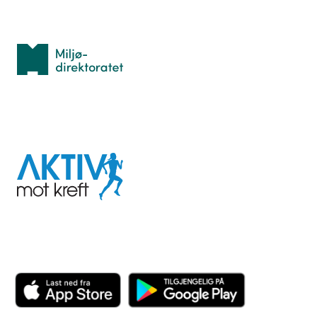
Med støtte fra
Miljødirektoratet
I samarbeid med
Aktiv
mot
kreft
Last ned appen her