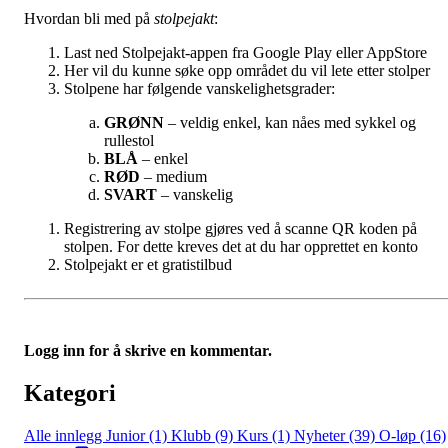
Hvordan bli med på
stolpejakt
:
Last ned Stolpejakt-appen fra Google Play eller AppStore
Her vil du kunne søke opp området du vil lete etter stolper
Stolpene har følgende vanskelighetsgrader:
GRØNN
– veldig enkel, kan nåes med sykkel og
rullestol
BLÅ
– enkel
RØD
– medium
SVART
– vanskelig
Registrering av stolpe gjøres ved å scanne QR koden på
stolpen. For dette kreves det at du har opprettet en konto
Stolpejakt er et gratistilbud
Logg inn for å skrive en kommentar.
Kategori
Alle innlegg
Junior (1)
Klubb (9)
Kurs (1)
Nyheter (39)
O-løp (16)