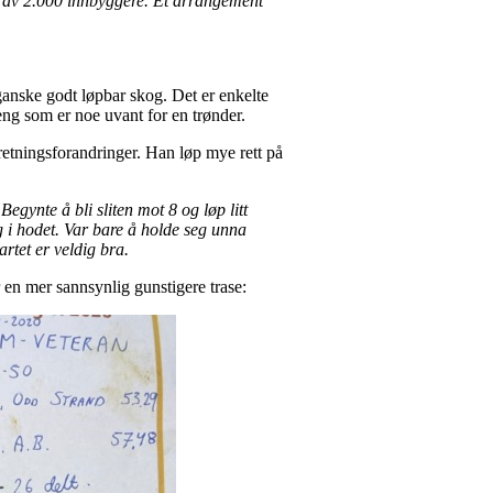
t av 2.000 innbyggere. Et arrangement
anske godt løpbar skog. Det er enkelte
reng som er noe uvant for en trønder.
etningsforandringer. Han løp mye rett på
Begynte å bli sliten mot 8 og løp litt
eg i hodet. Var bare å holde seg unna
rtet er veldig bra.
er en mer sannsynlig gunstigere trase: