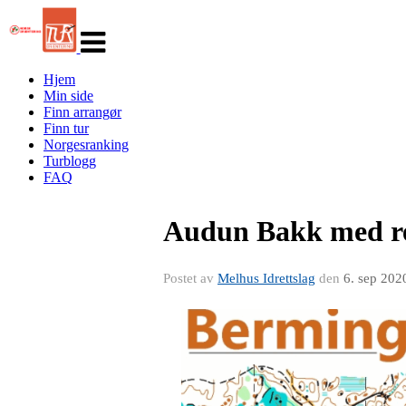
Veksle
navigasjon
Hjem
Min side
Finn arrangør
Finn tur
Norgesranking
Turblogg
FAQ
Audun Bakk med res
Postet av
Melhus Idrettslag
den
6. sep 202