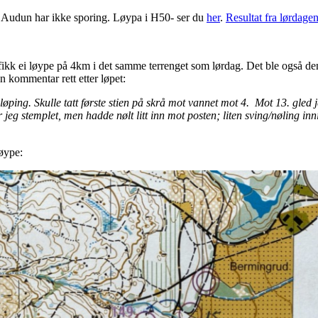
Audun har ikke sporing. Løypa i H50- ser du
her
.
Resultat fra lørdage
kk ei løype på 4km i det samme terrenget som lørdag. Det ble også den
n kommentar rett etter løpet:
ping. Skulle tatt første stien på skrå mot vannet mot 4. Mot 13. gled j
r jeg stemplet, men hadde nølt litt inn mot posten; liten sving/nøling inn
løype: