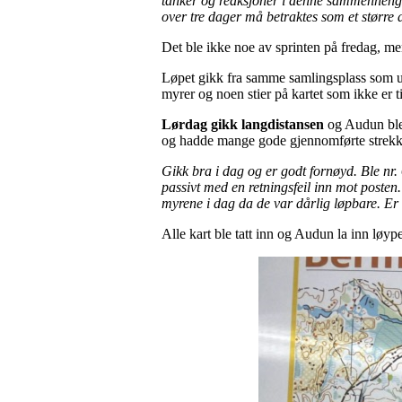
tanker og reaksjoner i denne sammenheng 
over tre dager må betraktes som et størr
Det ble ikke noe av sprinten på fredag, men
Løpet gikk fra samme samlingsplass som un
myrer og noen stier på kartet som ikke er t
Lørdag gikk langdistansen
og Audun ble
og hadde mange gode gjennomførte strekk
Gikk bra i dag og er godt fornøyd. Ble nr. 6
passivt med en retningsfeil inn mot posten.
myrene i dag da de var dårlig løpbare. Er t
Alle kart ble tatt inn og Audun la inn løype