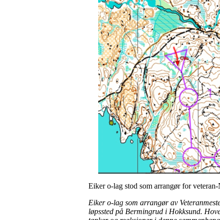
Eiker o-lag stod som arrangør for veteran-NM
Eiker o-lag som arrangør av Veteranmesters
løpssted på Bermingrud i Hokksund. Hovedbe