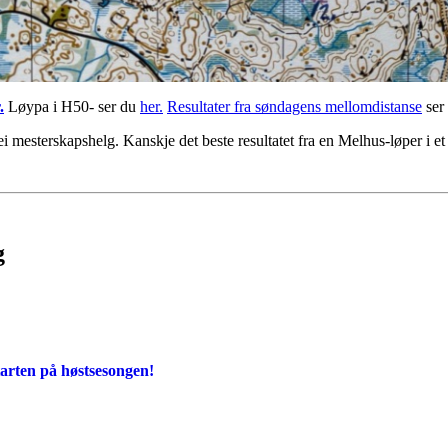
.
Løypa i H50- ser du
her.
Resultater fra søndagens mellomdistanse
ser
å ei mesterskapshelg. Kanskje det beste resultatet fra en Melhus-løper i 
g
tarten på høstsesongen!