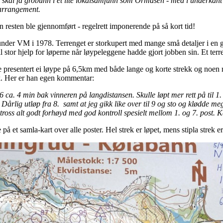
skal få grobunn i et lite lokalsamfunn som Ormåsen - med i underkan
e arrangement.
 resten ble gjennomført - regelrett imponerende på så kort tid!
der VM i 1978. Terrenget er storkupert med mange små detaljer i en g
il stor hjelp for løperne når løypeleggene hadde gjort jobben sin. Et ter
 presentert ei løype på 6,5km med både lange og korte strekk og noen r
. Her er han egen kommentar:
 ca. 4 min bak vinneren på langdistansen. Skulle løpt mer rett på til 1. 
 Dårlig utløp fra 8. samt at jeg gikk like over til 9 og sto og klødde m
ross alt godt forhøyd med god kontroll spesielt mellom 1. og 7. post. Ka
 på et samla-kart over alle poster. Hel strek er løpet, mens stipla strek 