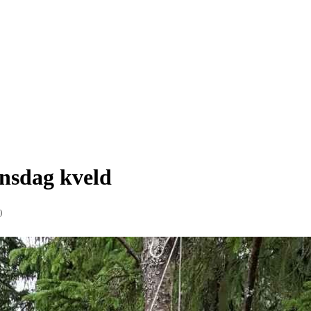
 onsdag kveld
0