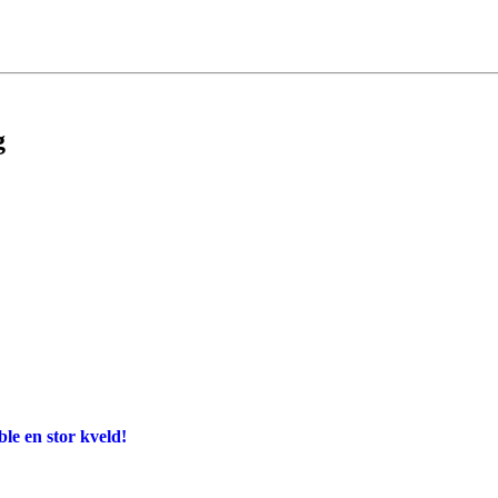
g
e en stor kveld!