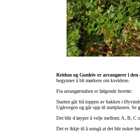
Reidun og Gunleiv er arrangører i den 4
begynner å bli mørkere om kveldene.
Fra arrangørstaben er følgende berette:
Starten går frå toppen av bakken i Øyvind
Uglevegen og går opp til startplassen. Se
Det blir 4 løyper å velje mellom: A, B, C 
Det er ikkje til å unngå at det blir nokre h