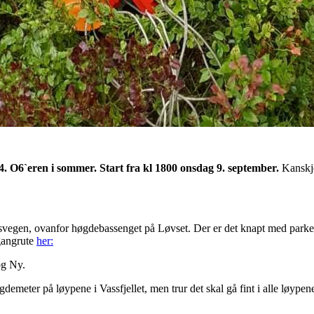
. O6`eren i sommer. Start fra kl 1800 onsdag 9. september.
Kanskje 
svegen, ovanfor høgdebassenget på Løvset. Der er det knapt med parkerin
 gangrute
her:
og Ny.
øgdemeter på løypene i Vassfjellet, men trur det skal gå fint i alle løypen