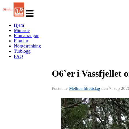
Veksle
navigasjon
Hjem
Min side
Finn arrangør
Finn tur
Norgesranking
Turblogg
FAQ
O6`er i Vassfjellet
Postet av
Melhus Idrettslag
den
7. sep 202