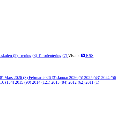
-skolen (5)
Trening (3)
Turorientering (7)
Vis alle
RSS
(8)
Mars 2026 (3)
Februar 2026 (3)
Januar 2026 (5)
2025 (43)
2024 (5
16 (134)
2015 (90)
2014 (121)
2013 (84)
2012 (62)
2011 (1)