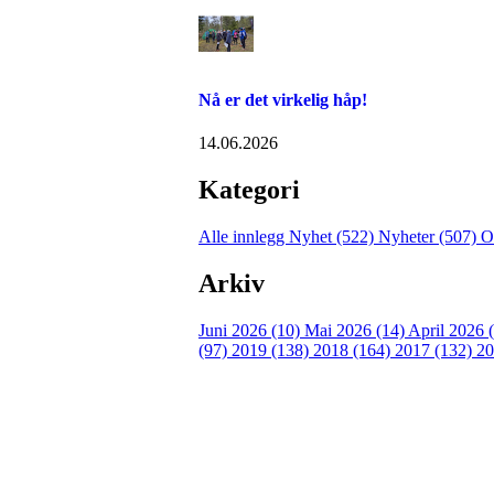
Nå er det virkelig håp!
14.06.2026
Kategori
Alle innlegg
Nyhet (522)
Nyheter (507)
O
Arkiv
Juni 2026 (10)
Mai 2026 (14)
April 2026 
(97)
2019 (138)
2018 (164)
2017 (132)
20