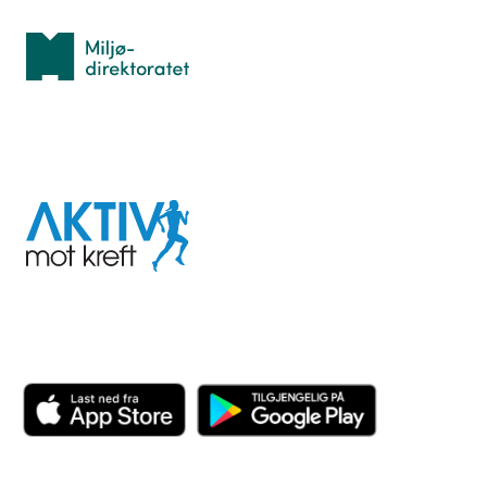
Miljødirektoratet
I samarbeid med
Aktiv
mot
kreft
Last ned appen her