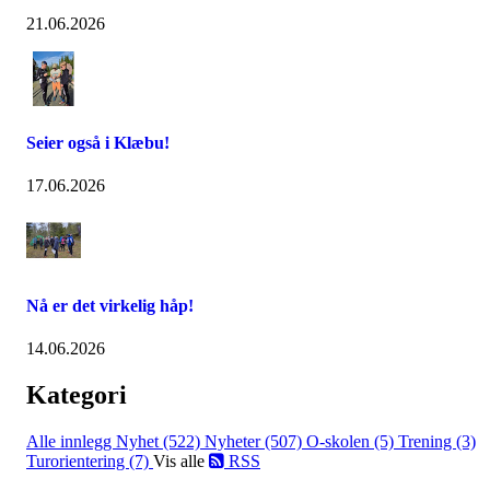
21.06.2026
Seier også i Klæbu!
17.06.2026
Nå er det virkelig håp!
14.06.2026
Kategori
Alle innlegg
Nyhet (522)
Nyheter (507)
O-skolen (5)
Trening (3)
Turorientering (7)
Vis alle
RSS