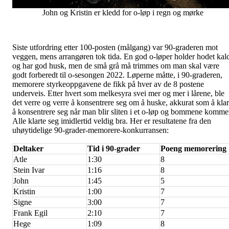
John og Kristin er kledd for o-løp i regn og mørke
Siste utfordring etter 100-posten (målgang) var 90-graderen mot
veggen, mens arrangøren tok tida. En god o-løper holder hodet kal
og har god husk, men de små grå må trimmes om man skal være
godt forberedt til o-sesongen 2022. Løperne måtte, i 90-graderen,
memorere styrkeoppgavene de fikk på hver av de 8 postene
underveis. Etter hvert som melkesyra svei mer og mer i lårene, ble
det verre og verre å konsentrere seg om å huske, akkurat som å kla
å konsentrere seg når man blir sliten i et o-løp og bommene komme
Alle klarte seg imidlertid veldig bra. Her er resultatene fra den
uhøytidelige 90-grader-memorere-konkurransen:
Deltaker
Tid i 90-grader
Poeng memorering
Atle
1:30
8
Stein Ivar
1:16
8
John
1:45
5
Kristin
1:00
7
Signe
3:00
7
Frank Egil
2:10
7
Hege
1:09
8