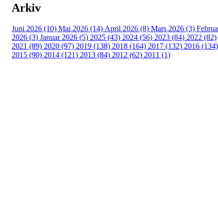
Arkiv
Juni 2026 (10)
Mai 2026 (14)
April 2026 (8)
Mars 2026 (3)
Februa
2026 (3)
Januar 2026 (5)
2025 (43)
2024 (56)
2023 (84)
2022 (82)
2021 (89)
2020 (97)
2019 (138)
2018 (164)
2017 (132)
2016 (134)
2015 (90)
2014 (121)
2013 (84)
2012 (62)
2011 (1)
Turorientering.no er den offisielle portalen for
turorientering på nett fra Norges
Orienteringsforbund.
© 2022 — Norges Orienteringsforbund