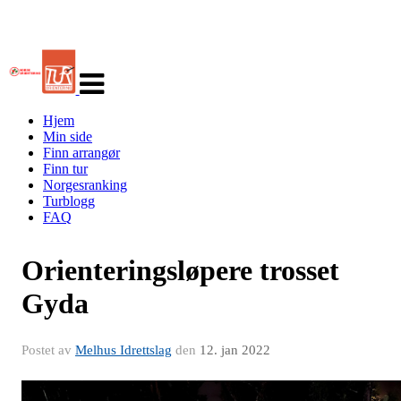
Veksle
navigasjon
Hjem
Min side
Finn arrangør
Finn tur
Norgesranking
Turblogg
FAQ
Orienteringsløpere trosset
Gyda
Postet av
Melhus Idrettslag
den
12. jan 2022