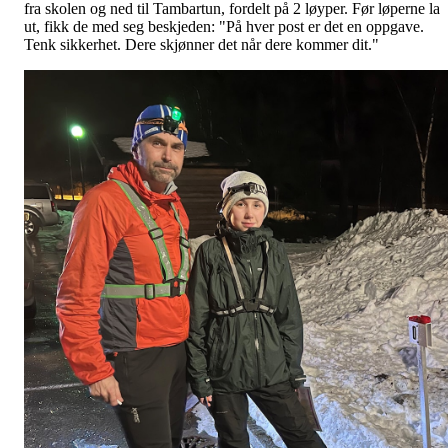
fra skolen og ned til Tambartun, fordelt på 2 løyper. Før løperne la
ut, fikk de med seg beskjeden: "På hver post er det en oppgave.
Tenk sikkerhet. Dere skjønner det når dere kommer dit."