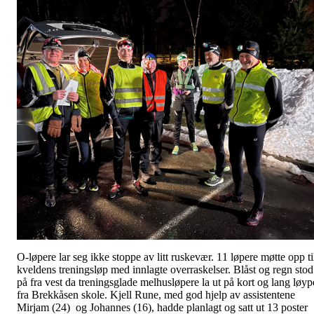
O-løpere lar seg ikke stoppe av litt ruskevær. 11 løpere møtte opp ti
kveldens treningsløp med innlagte overraskelser. Blåst og regn stod
på fra vest da treningsglade melhusløpere la ut på kort og lang løyp
fra Brekkåsen skole. Kjell Rune, med god hjelp av assistentene
Mirjam (24) og Johannes (16), hadde planlagt og satt ut 13 poster