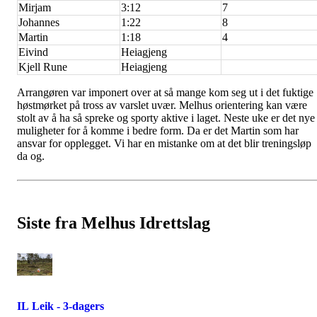
Mirjam
3:12
7
Johannes
1:22
8
Martin
1:18
4
Eivind
Heiagjeng
Kjell Rune
Heiagjeng
Arrangøren var imponert over at så mange kom seg ut i det fuktige
høstmørket på tross av varslet uvær. Melhus orientering kan være
stolt av å ha så spreke og sporty aktive i laget. Neste uke er det nye
muligheter for å komme i bedre form. Da er det Martin som har
ansvar for opplegget. Vi har en mistanke om at det blir treningsløp
da og.
Siste fra Melhus Idrettslag
IL Leik - 3-dagers