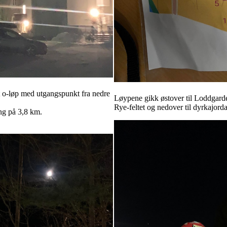
et o-løp med utgangspunkt fra nedre
Løypene gikk østover til Loddgarde
Rye-feltet og nedover til dyrkajorda
ang på 3,8 km.