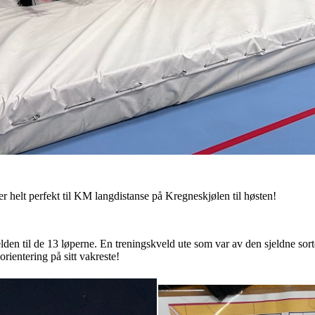
er helt perfekt til KM langdistanse på Kregneskjølen til høsten!
lden til de 13 løperne. En treningskveld ute som var av den sjeldne sor
rientering på sitt vakreste!