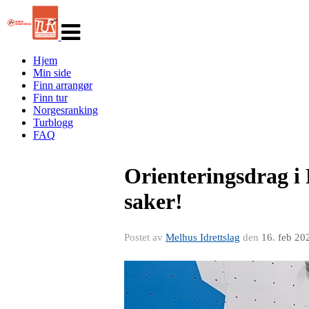
Veksle
navigasjon
Hjem
Min side
Finn arrangør
Finn tur
Norgesranking
Turblogg
FAQ
Orienteringsdrag i
saker!
Postet av
Melhus Idrettslag
den
16. feb 20