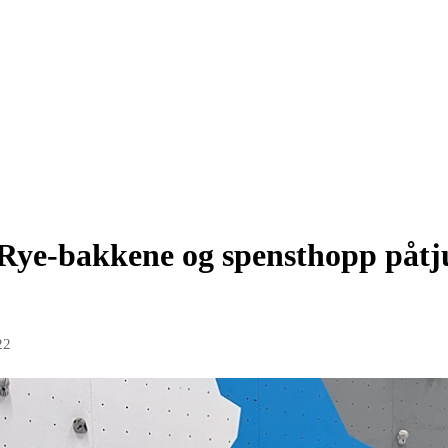
 Rye-bakkene og spensthopp påtj
22