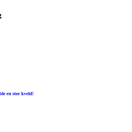
g
e en stor kveld!