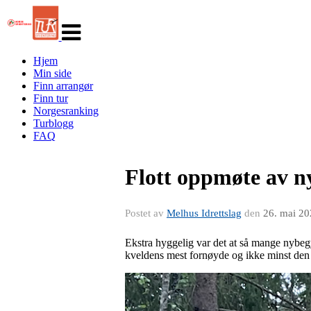
Veksle
navigasjon
Hjem
Min side
Finn arrangør
Finn tur
Norgesranking
Turblogg
FAQ
Flott oppmøte av n
Postet av
Melhus Idrettslag
den
26. mai 2
Ekstra hyggelig var det at så mange nybeg
kveldens mest fornøyde og ikke minst den 