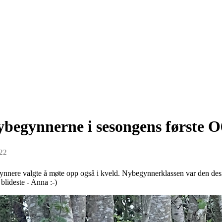
ybegynnerne i sesongens første O
022
ynnere valgte å møte opp også i kveld. Nybegynnerklassen var den desid
blideste - Anna :-)