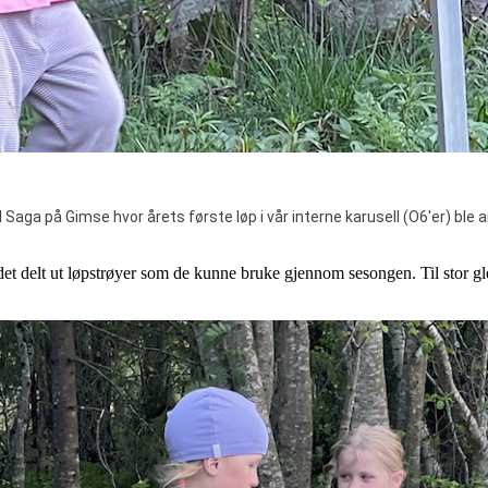
 Saga på Gimse hvor årets første løp i vår interne karusell (O6'er) ble ar
et delt ut løpstrøyer som de kunne bruke gjennom sesongen. Til stor gle