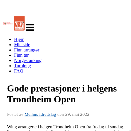
Veksle
navigasjon
Hjem
Min side
Finn arrangør
Finn tur
Norgesranking
Turblogg
FAQ
Gode prestasjoner i helgens
Trondheim Open
Postet av
Melhus Idrettslag
den
29. mai 2022
Wing arrangerte i helgen Trondheim Open fra fredag til søndag.