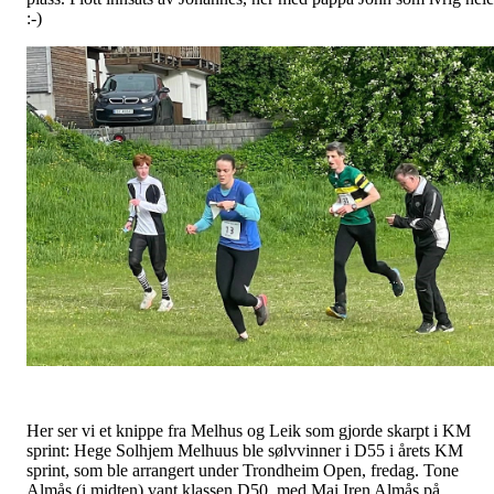
:-)
Her ser vi et knippe fra Melhus og Leik som gjorde skarpt i KM
sprint: Hege Solhjem Melhuus ble sølvvinner i D55 i årets KM
sprint, som ble arrangert under Trondheim Open, fredag. Tone
Almås (i midten) vant klassen D50, med Mai Iren Almås på