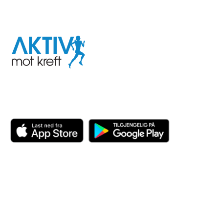
I samarbeid med
Aktiv
mot
kreft
Last ned appen her