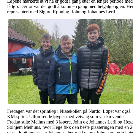
Løpene markerte at vi nå er godt i gang etter en lengre periode med
få løp. Derfor var det godt å komme i gang med helgaløp igjen. He
representert med Sigurd Rønning, John og Johannes Lerli.
Fredagen var det sprintløp i Nissekollen på Nardo. Løpet var også
KM-sprint. Utfordrende løyper med veivalg som var krevende.
Fredag stilte Melhus med 3 løpere, John og Johannes Lerli og Heg
Solhjem Melhuus, hvor Hege fikk den beste plasseringen med en 2
plass. Flott innsats av Johannes, her med pappa John som ivrig heie