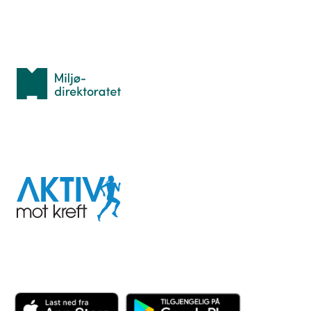
Med støtte fra
Miljødirektoratet
I samarbeid med
Aktiv
mot
kreft
Last ned appen her