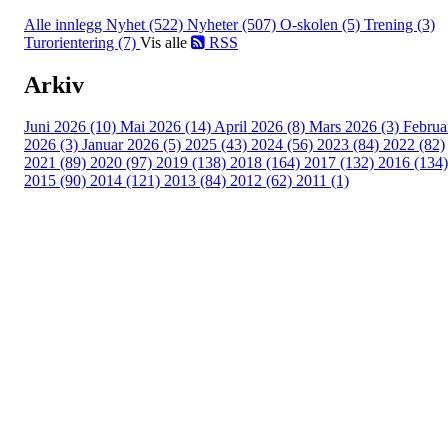
Alle innlegg
Nyhet (522)
Nyheter (507)
O-skolen (5)
Trening (3)
Turorientering (7)
Vis alle
RSS
Arkiv
Juni 2026 (10)
Mai 2026 (14)
April 2026 (8)
Mars 2026 (3)
Februa
2026 (3)
Januar 2026 (5)
2025 (43)
2024 (56)
2023 (84)
2022 (82)
2021 (89)
2020 (97)
2019 (138)
2018 (164)
2017 (132)
2016 (134)
2015 (90)
2014 (121)
2013 (84)
2012 (62)
2011 (1)
Turorientering.no er den offisielle portalen for
turorientering på nett fra Norges
Orienteringsforbund.