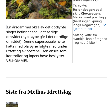
Ta av fra
Hølondvegen ved
skilt Klevavegen
.
Merket med postflagg
(helst ingen kjøring
langs Rogavegen).
Se
En årsgammel okse av det godlynte 
kjørerute her.
slaget befinner seg i det sørlige 
Saft og kaffe fra
området (nyb løype går i det nordlige 
svartkjel kan påregnes
området). Denne supersosiale hvite 
- og noe å bite i.
katta med blå øyne fulgte med under 
utsetting av postene. Den anses som 
kontrollør og løpets høye beskytter. 
VELKOMMEN
Siste fra Melhus Idrettslag