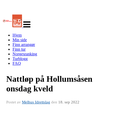
Veksle
navigasjon
Hjem
Min side
Finn arrangør
Finn tur
Norgesranking
Turblogg
FAQ
Nattløp på Hollumsåsen
onsdag kveld
Postet av
Melhus Idrettslag
den
18. sep 2022