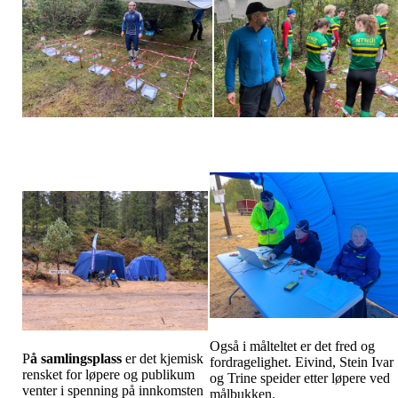
Også i målteltet er det fred og
P
å samlingsplass
er det kjemisk
fordragelighet. Eivind, Stein Ivar
rensket for løpere og publikum
og Trine speider etter løpere ved
venter i spenning på innkomsten
målbukken.