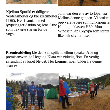
Kjellrun Sporild er tidligere
John var den ene av to løper fra
verdensmester og ble kretsmester
Melhus denne gangen. Vi brukte
i D65. Her i samtale med
opp våre løpere som funksjonærer
løypelegger Audun og Jens Arne
Han løp i klassen H60. Mona
som trakterte starten for de
Windseth løp C-løypa som startet
yngste.
like bak skytterhuset.
Premieutdeling
ble det. Samspillet mellom speaker Atle og
premieansvarlige Hege og Klara var virkelig flott. En verdig
avrunding av løpet ble det. Her kommer noen bilder fra denne
seanse: