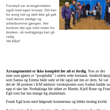
Fornøyd var arrangørstaben
også med egen innsats. Det kan
for øvrig rett og slett ikke gå galt
med denne stødige og
arbeidsomme gjengen. Her
bunkres det opp med rester fra
kiosken, så nedrigginga kan gå
radig.
Vel blåst!
Arrangementet er ikke komplett før alt er ferdig
. Noe av det
siste som gjøres er "postplukk" i ordets rette forstand. Småtroll-løy
som Sanna og Emma både satte ut ble også tatt inn av dem. Så var
det de 38 postene i KM inklusiv væskeposten som Audun hadde sa
opp ei uke før. Nedtakinga ble utført av Martin, Kjell Rune og Fra
Egil som bar inn mange kg aluminium.
Frank Egil kom med følgende kommentar og bilder tirsdag kveld: