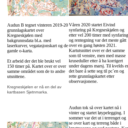
Våren 2020 startet Eivind
Audun B tegnet vinteren 2019-20
synfaring på Kregneskjølen og
grunnlagskartet over
etter vel 200 timer med synfarin
Kregneskjølen med
og rentegning var det meste gått
bakgrunnsdata bl.a. med
over en gang høsten 2021.
laserkurver, vegatasjonskart og de
Kartutsnittet over er det samme
gamle o-karta.
som til venstre, men med masse
kruseduller etter å ha korrigert
Et arbeid der det ble brukt vel
under dagens marsj. Til kvelds e
150 timer på. Kartet over er over
det bare å sette seg til pc`en og
samme området som de to andre
rette grunnlagskartet etter
utsnittene.
observasjonene.
Kregneskjølen er nå en del av
kartbasen Sjetnmarka.
Audun tok så over kartet nå i
vinter og startet løypelegging. I
sommer var det ut i terrenget og
se over kart og terreng både i