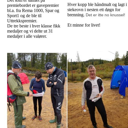
Det som er samlet på
Hver kopp ble håndmalt og lagt i
premiebordet er gavepremier
stekeovn i nesten ett døgn for
bl.a. fra Rema 1000, Spar og
brenning.
Det er itte no knussel!
Sport1 og de ble til
Uttrekkspremier.
Et minne for livet!
De tre beste i hver klasse fikk
medaljer og vi delte ut 31
medaljer i alle valører.