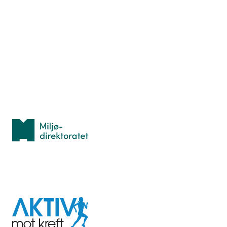
Nyttige ressurser
Hva er TurOrientering?
Lær orientering
Idrettsbutikken
Personvern
Med støtte fra
Miljødirektoratet
I samarbeid med
Aktiv
mot
kreft