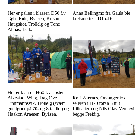
Her er pallen i klassen D50 f.v.
Anna Bellingmo fra Gaula ble
Gøril Eide, Byåsen, Kristin
kretsmester i D15-16.
Haugskot, Trollelg og Tone
Almås, Leik.
Her er klassen H60 f.v. Jostein
Alvestad, Wing, Dag Ove
Rolf Wærnes, Orkanger tok
Tinnmannsvik, Trollelg (svært
seieren i H70 foran Knut
god løper på 70- og 80-tallet) og
Lillealtern og Nils Olav Vennevi
Haakon Arnesen, Byåsen.
begge Freidig.