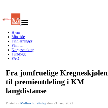
Veksle
navigasjon
Hjem
Min side
Finn arrangør
Finn tur
Norgesranking
Turblogg
FAQ
Fra jomfruelige Kregneskjølen
til premieutdeling i KM
langdistanse
Postet av
Melhus Idrettslag
den
21. sep 2022