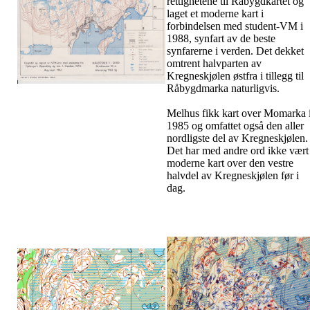
rettighetene til Råbygdkartet og
laget et moderne kart i
forbindelsen med student-VM i
1988, synfart av de beste
synfarerne i verden. Det dekket
omtrent halvparten av
Kregneskjølen østfra i tillegg til
Råbygdmarka naturligvis.
Melhus fikk kart over Momarka 
1985 og omfattet også den aller
nordligste del av Kregneskjølen.
Det har med andre ord ikke vært
moderne kart over den vestre
halvdel av Kregneskjølen før i
dag.