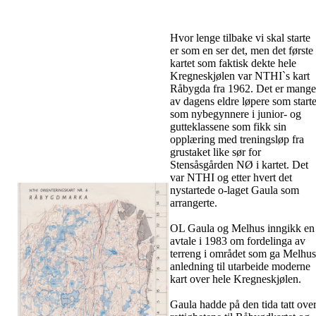
Hvor lenge tilbake vi skal starte
er som en ser det, men det første
kartet som faktisk dekte hele
Kregneskjølen var NTHI`s kart
Råbygda fra 1962. Det er mange
av dagens eldre løpere som starte
som nybegynnere i junior- og
gutteklassene som fikk sin
opplæring med treningsløp fra
grustaket like sør for
Stensåsgården NØ i kartet. Det
var NTHI og etter hvert det
nystartede o-laget Gaula som
arrangerte.
OL Gaula og Melhus inngikk en
avtale i 1983 om fordelinga av
terreng i området som ga Melhus
anledning til utarbeide moderne
kart over hele Kregneskjølen.
Gaula hadde på den tida tatt ove