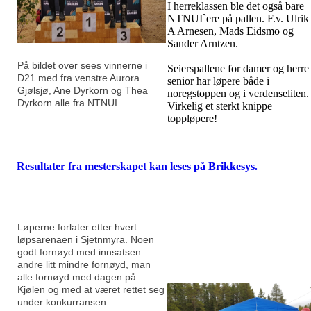
I herreklassen ble det også bare
NTNUI`ere på pallen. F.v. Ulrik
A Arnesen, Mads Eidsmo og
Sander Arntzen.
På bildet over sees vinnerne i
Seierspallene for damer og herre
D21 med fra venstre Aurora
senior har løpere både i
Gjølsjø, Ane Dyrkorn og Thea
noregstoppen og i verdenseliten.
Dyrkorn alle fra NTNUI.
Virkelig et sterkt knippe
toppløpere!
Resultater fra mesterskapet kan leses på Brikkesys.
Løperne forlater etter hvert
løpsarenaen i Sjetnmyra. Noen
godt fornøyd med innsatsen
andre litt mindre fornøyd, man
alle fornøyd med dagen på
Kjølen og med at været rettet seg
under konkurransen.