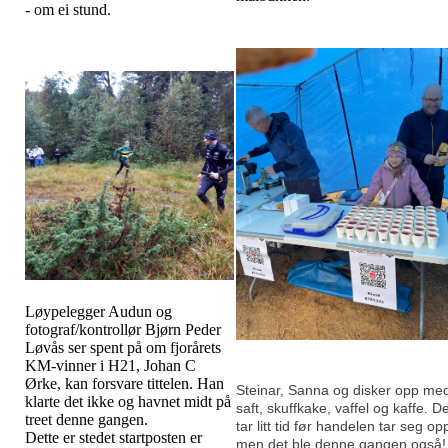
- om ei stund.
Løypelegger Audun og
fotograf/kontrollør Bjørn Peder
Løvås ser spent på om fjorårets
KM-vinner i H21, Johan C
Ørke, kan forsvare tittelen. Han
Steinar, Sanna og disker opp me
klarte det ikke og havnet midt på
saft, skuffkake, vaffel og kaffe. D
treet denne gangen.
tar litt tid før handelen tar seg op
Dette er stedet startposten er
men det ble denne gangen også!