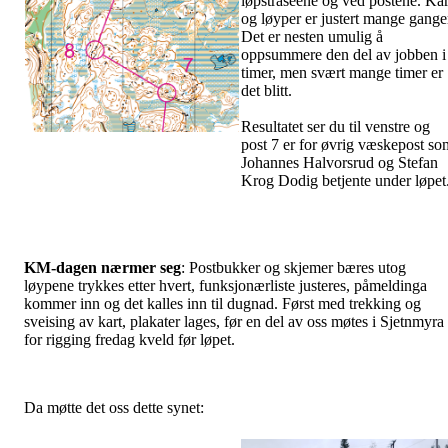
løpstraseene og ved postene. Kar
og løyper er justert mange gange
Det er nesten umulig å
oppsummere den del av jobben i
timer, men svært mange timer er
det blitt.
Resultatet ser du til venstre og
post 7 er for øvrig væskepost so
Johannes Halvorsrud og Stefan
Krog Dodig betjente under løpet
KM-dagen nærmer seg
: Postbukker og skjemer bæres utog
løypene trykkes etter hvert, funksjonærliste justeres, påmeldinga
kommer inn og det kalles inn til dugnad. Først med trekking og
sveising av kart, plakater lages, før en del av oss møtes i Sjetnmyra
for rigging fredag kveld før løpet.
Da møtte det oss dette synet: