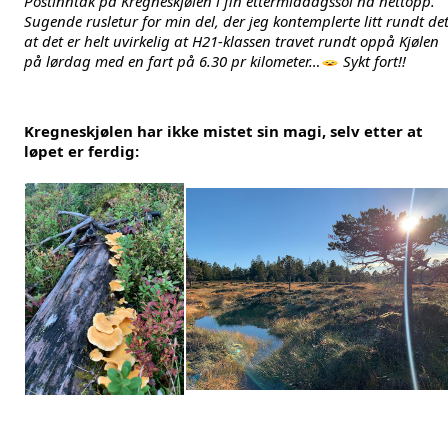
Postinntak på Kregneskjølen i fin ettermiddagssol nå nettopp. 
Sugende rusletur for min del, der jeg kontemplerte litt rundt det
at det er helt uvirkelig at H21-klassen travet rundt oppå Kjølen 
på lørdag med en fart på 6.30 pr kilometer…
 Sykt fort!!
Kregneskjølen har ikke mistet sin magi, selv etter at 
løpet er ferdig: