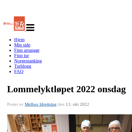
Veksle
navigasjon
Hjem
Min side
Finn arrangør
Finn tur
Norgesranking
Turblogg
FAQ
Lommelyktløpet 2022 onsdag
Postet av
Melhus Idrettslag
den
13. okt 2022