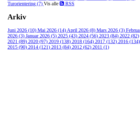
Turorientering (7)
Vis alle
RSS
Arkiv
Juni 2026 (10)
Mai 2026 (14)
April 2026 (8)
Mars 2026 (3)
Februa
2026 (3)
Januar 2026 (5)
2025 (43)
2024 (56)
2023 (84)
2022 (82)
2021 (89)
2020 (97)
2019 (138)
2018 (164)
2017 (132)
2016 (134)
2015 (90)
2014 (121)
2013 (84)
2012 (62)
2011 (1)
Turorientering.no er den offisielle portalen for
turorientering på nett fra Norges
Orienteringsforbund.