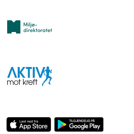
Med støtte fra
Miljødirektoratet
I samarbeid med
Aktiv
mot
kreft
Last ned appen her