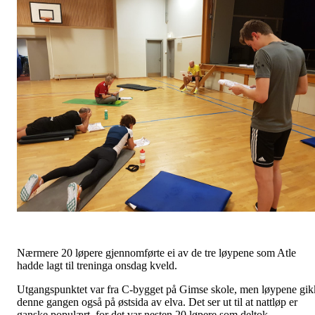
Nærmere 20 løpere gjennomførte ei av de tre løypene som Atle
hadde lagt til treninga onsdag kveld.
Utgangspunktet var fra C-bygget på Gimse skole, men løypene gik
denne gangen også på østsida av elva. Det ser ut til at nattløp er
ganske populært, for det var nesten 20 løpere som deltok.