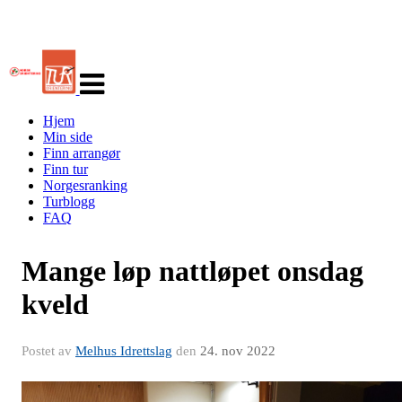
Veksle
navigasjon
Hjem
Min side
Finn arrangør
Finn tur
Norgesranking
Turblogg
FAQ
Mange løp nattløpet onsdag
kveld
Postet av
Melhus Idrettslag
den
24. nov 2022