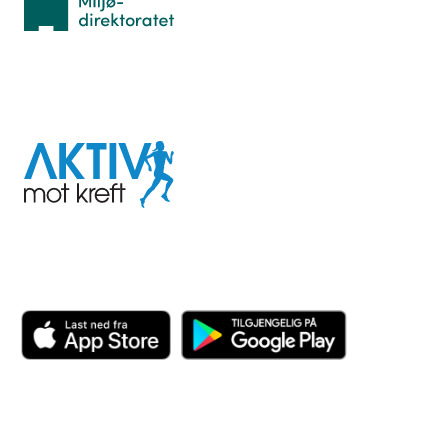
I samarbeid med
Aktiv
mot
kreft
Last ned appen her