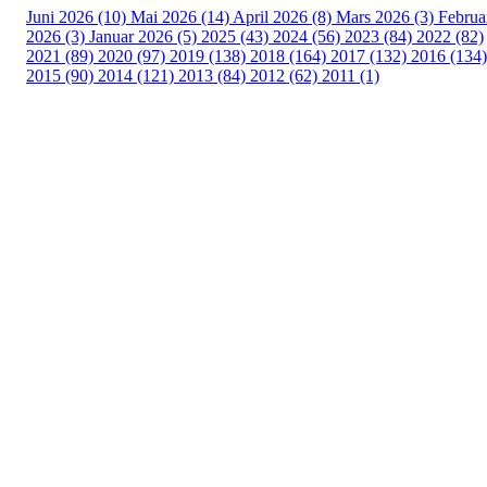
Juni 2026 (10)
Mai 2026 (14)
April 2026 (8)
Mars 2026 (3)
Februa
2026 (3)
Januar 2026 (5)
2025 (43)
2024 (56)
2023 (84)
2022 (82)
2021 (89)
2020 (97)
2019 (138)
2018 (164)
2017 (132)
2016 (134)
2015 (90)
2014 (121)
2013 (84)
2012 (62)
2011 (1)
Turorientering.no er den offisielle portalen for
turorientering på nett fra Norges
Orienteringsforbund.
© 2022 — Norges Orienteringsforbund