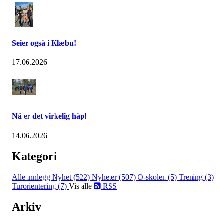
Seier også i Klæbu!
17.06.2026
Nå er det virkelig håp!
14.06.2026
Kategori
Alle innlegg
Nyhet (522)
Nyheter (507)
O-skolen (5)
Trening (3)
Turorientering (7)
Vis alle
RSS
Arkiv