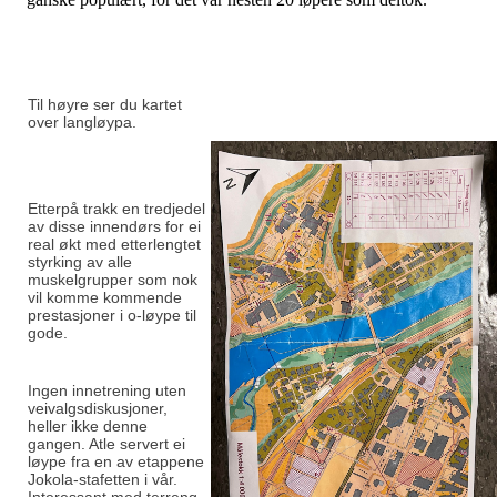
Til høyre ser du kartet
over langløypa.
Etterpå trakk en tredjedel
av disse innendørs for ei
real økt med etterlengtet
styrking av alle
muskelgrupper som nok
vil komme kommende
prestasjoner i o-løype til
gode.
Ingen innetrening uten
veivalgsdiskusjoner,
heller ikke denne
gangen. Atle servert ei
løype fra en av etappene
Jokola-stafetten i vår.