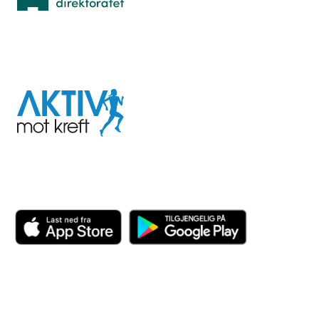
I samarbeid med
Aktiv
mot
kreft
Last ned appen her