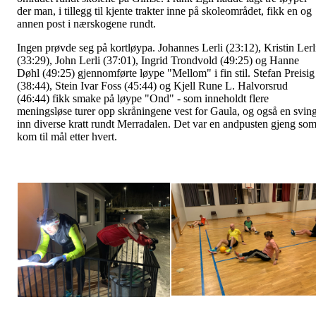
der man, i tillegg til kjente trakter inne på skoleområdet, fikk en og
annen post i nærskogene rundt.
Ingen prøvde seg på kortløypa. Johannes Lerli (23:12), Kristin Lerl
(33:29), John Lerli (37:01), Ingrid Trondvold (49:25) og Hanne
Døhl (49:25) gjennomførte løype "Mellom" i fin stil. Stefan Preisig
(38:44), Stein Ivar Foss (45:44) og Kjell Rune L. Halvorsrud
(46:44) fikk smake på løype "Ond" - som inneholdt flere
meningsløse turer opp skråningene vest for Gaula, og også en svin
inn diverse kratt rundt Merradalen. Det var en andpusten gjeng so
kom til mål etter hvert.