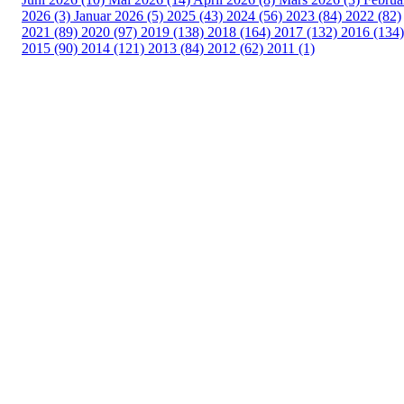
2026 (3)
Januar 2026 (5)
2025 (43)
2024 (56)
2023 (84)
2022 (82)
2021 (89)
2020 (97)
2019 (138)
2018 (164)
2017 (132)
2016 (134)
2015 (90)
2014 (121)
2013 (84)
2012 (62)
2011 (1)
Turorientering.no er den offisielle portalen for
turorientering på nett fra Norges
Orienteringsforbund.
© 2022 — Norges Orienteringsforbund