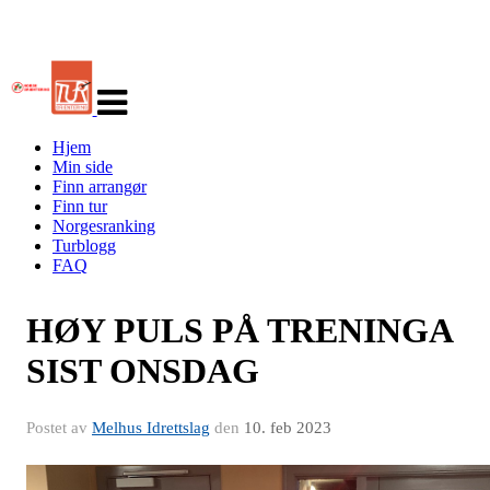
Veksle
navigasjon
Hjem
Min side
Finn arrangør
Finn tur
Norgesranking
Turblogg
FAQ
HØY PULS PÅ TRENINGA
SIST ONSDAG
Postet av
Melhus Idrettslag
den
10. feb 2023