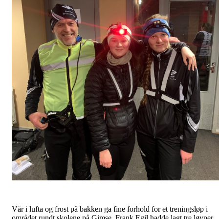
Vår i lufta og frost på bakken ga fine forhold for et treningsløp i
området rundt skolene på Gimse. Frank Egil hadde lagt tre løyper