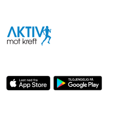
I samarbeid med
Aktiv
mot
kreft
Last ned appen her