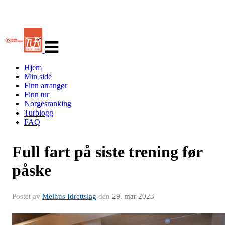
Veksle
navigasjon
Hjem
Min side
Finn arrangør
Finn tur
Norgesranking
Turblogg
FAQ
Full fart på siste trening før
påske
Postet av
Melhus Idrettslag
den
29. mar 2023