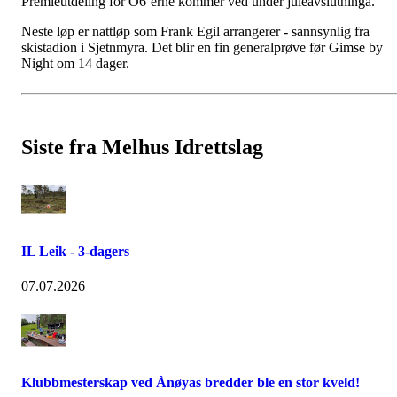
Premieutdeling for O6`erne kommer ved under juleavslutninga.
Neste løp er nattløp som Frank Egil arrangerer - sannsynlig fra
skistadion i Sjetnmyra. Det blir en fin generalprøve før Gimse by
Night om 14 dager.
Siste fra Melhus Idrettslag
IL Leik - 3-dagers
07.07.2026
Klubbmesterskap ved Ånøyas bredder ble en stor kveld!