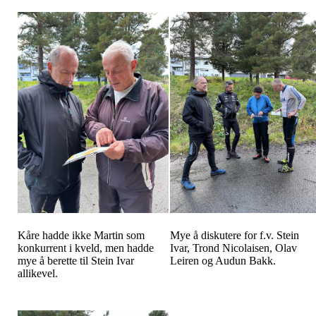
Kåre hadde ikke Martin som
Mye å diskutere for f.v. Stein
konkurrent i kveld, men hadde
Ivar, Trond Nicolaisen, Olav
mye å berette til Stein Ivar
Leiren og Audun Bakk.
allikevel.