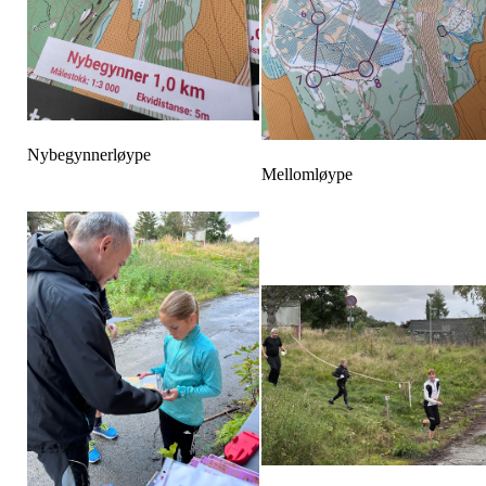
Nybegynnerløype
Mellomløype