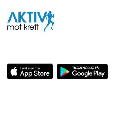
Aktiv
mot
kreft
Last ned appen her