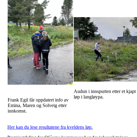
Audun i innspurten etter et kjapt
løp i langløypa.
Frank Egil får oppdatert info av
Emina, Maren og Solveig etter
innkomst.
Her kan du lese resultatene fra kveldens løp.