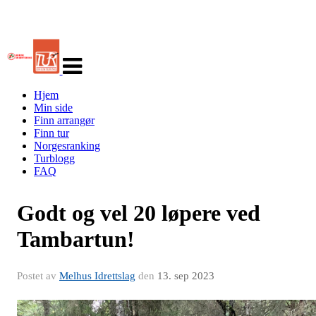
Veksle
navigasjon
Hjem
Min side
Finn arrangør
Finn tur
Norgesranking
Turblogg
FAQ
Godt og vel 20 løpere ved
Tambartun!
Postet av
Melhus Idrettslag
den
13. sep 2023