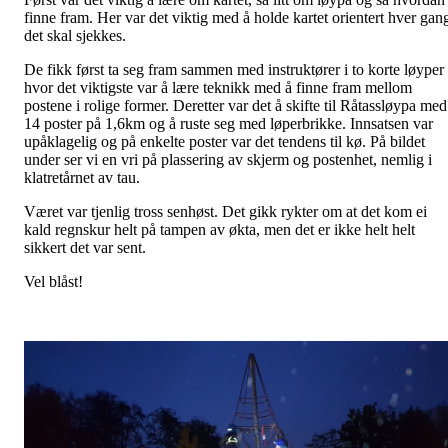
finne fram. Her var det viktig med å holde kartet orientert hver gan
det skal sjekkes.
De fikk først ta seg fram sammen med instruktører i to korte løyper
hvor det viktigste var å lære teknikk med å finne fram mellom
postene i rolige former. Deretter var det å skifte til Råtassløypa med
14 poster på 1,6km og å ruste seg med løperbrikke. Innsatsen var
upåklagelig og på enkelte poster var det tendens til kø. På bildet
under ser vi en vri på plassering av skjerm og postenhet, nemlig i
klatretårnet av tau.
Været var tjenlig tross senhøst. Det gikk rykter om at det kom ei
kald regnskur helt på tampen av økta, men det er ikke helt helt
sikkert det var sent.
Vel blåst!