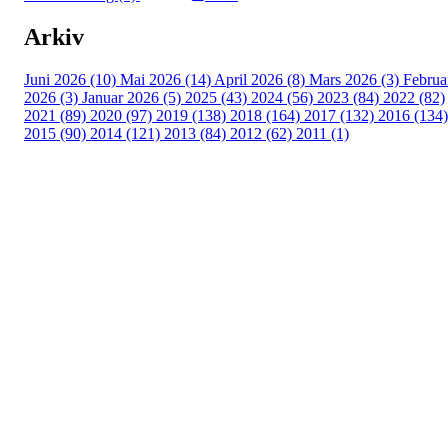
Arkiv
Juni 2026 (10)
Mai 2026 (14)
April 2026 (8)
Mars 2026 (3)
Februa
2026 (3)
Januar 2026 (5)
2025 (43)
2024 (56)
2023 (84)
2022 (82)
2021 (89)
2020 (97)
2019 (138)
2018 (164)
2017 (132)
2016 (134)
2015 (90)
2014 (121)
2013 (84)
2012 (62)
2011 (1)
Turorientering.no er den offisielle portalen for
turorientering på nett fra Norges
Orienteringsforbund.