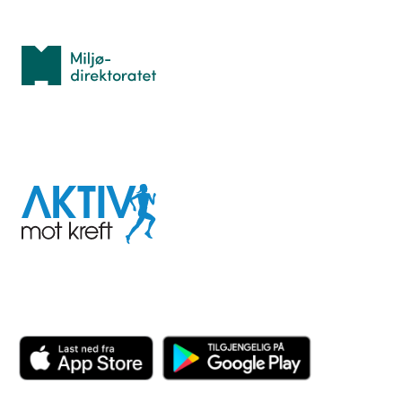
Med støtte fra
Miljødirektoratet
I samarbeid med
Aktiv
mot
kreft
Last ned appen her