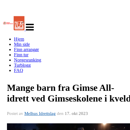
Veksle
navigasjon
Hjem
Min side
Finn arrangør
Finn tur
Norgesranking
Turblogg
FAQ
Mange barn fra Gimse All-
idrett ved Gimseskolene i kvel
Postet av
Melhus Idrettslag
den
17. okt 2023