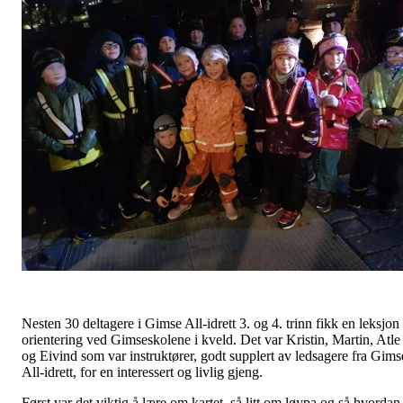
Nesten 30 deltagere i Gimse All-idrett 3. og 4. trinn fikk en leksjon 
orientering ved Gimseskolene i kveld. Det var Kristin, Martin, Atle
og Eivind som var instruktører, godt supplert av ledsagere fra Gims
All-idrett, for en interessert og livlig gjeng.
Først var det viktig å lære om kartet, så litt om løypa og så hvordan