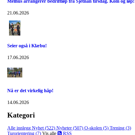
Melhus arrangerer bedriftløp fra Sjetnan tirsdag. Kom og løp!
21.06.2026
Seier også i Klæbu!
17.06.2026
Nå er det virkelig håp!
14.06.2026
Kategori
Alle innlegg
Nyhet (522)
Nyheter (507)
O-skolen (5)
Trening (3)
Turorientering (7)
Vis alle
RSS