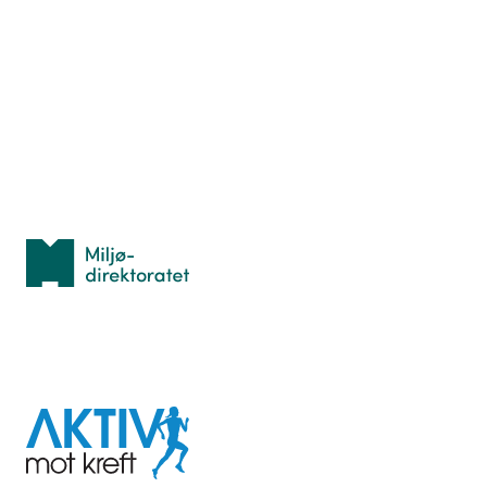
Nyttige ressurser
Hva er TurOrientering?
Lær orientering
Idrettsbutikken
Personvern
Med støtte fra
Miljødirektoratet
I samarbeid med
Aktiv
mot
kreft