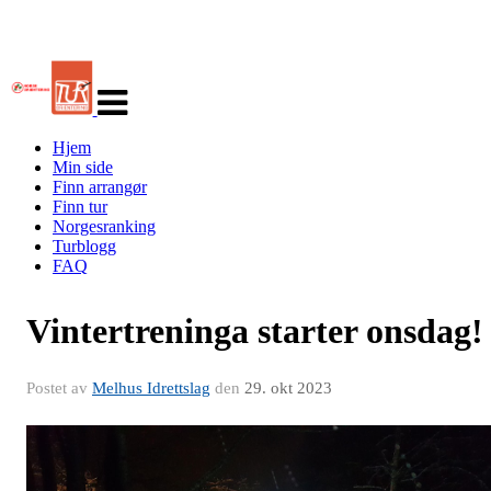
Veksle
navigasjon
Hjem
Min side
Finn arrangør
Finn tur
Norgesranking
Turblogg
FAQ
Vintertreninga starter onsdag!
Postet av
Melhus Idrettslag
den
29. okt 2023