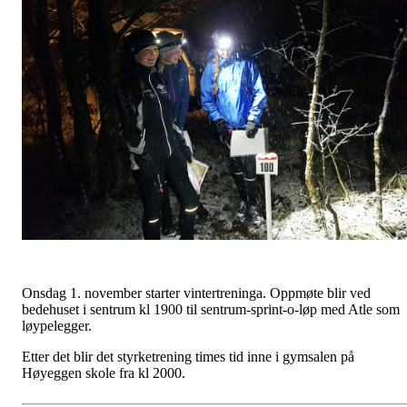
Onsdag 1. november starter vintertreninga. Oppmøte blir ved
bedehuset i sentrum kl 1900 til sentrum-sprint-o-løp med Atle som
løypelegger.
Etter det blir det styrketrening times tid inne i gymsalen på
Høyeggen skole fra kl 2000.