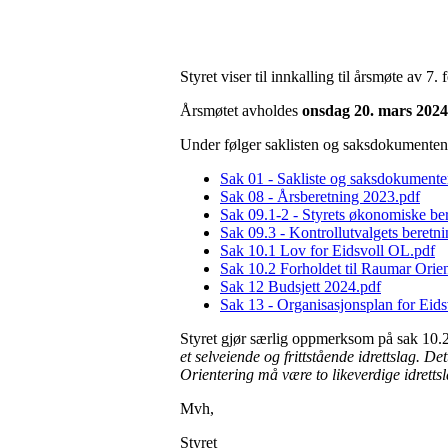
Styret viser til innkalling til årsmøte av 7.
Årsmøtet avholdes
onsdag 20. mars 2024 
Under følger saklisten og saksdokumentene
Sak 01 - Sakliste og saksdokumente
Sak 08 - Årsberetning 2023.pdf
Sak 09.1-2 - Styrets økonomiske be
Sak 09.3 - Kontrollutvalgets beretn
Sak 10.1 Lov for Eidsvoll OL.pdf
Sak 10.2 Forholdet til Raumar Orien
Sak 12 Budsjett 2024.pdf
Sak 13 - Organisasjonsplan for Eid
Styret gjør særlig oppmerksom på sak 10.2
et selveiende og frittstående idrettslag.
Orientering må være to likeverdige idrettsla
Mvh,
Styret