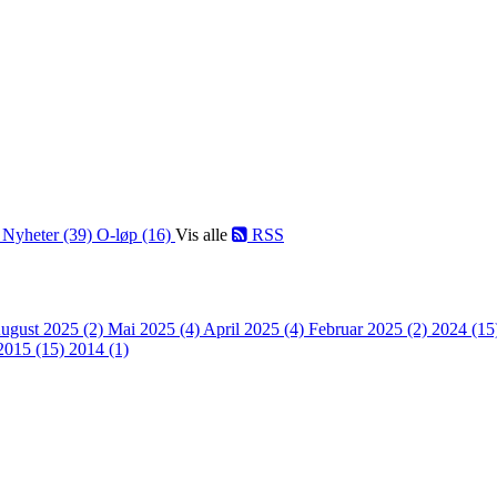
)
Nyheter (39)
O-løp (16)
Vis alle
RSS
ugust 2025 (2)
Mai 2025 (4)
April 2025 (4)
Februar 2025 (2)
2024 (15
2015 (15)
2014 (1)