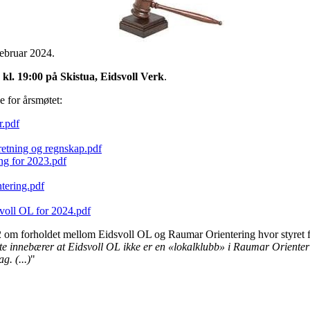
 februar 2024.
kl. 19:00 på Skistua, Eidsvoll Verk
.
 for årsmøtet:
r.pdf
retning og regnskap.pdf
ing for 2023.pdf
tering.pdf
svoll OL for 2024.pdf
 om forholdet mellom Eidsvoll OL og Raumar Orientering hvor styret f
 Dette innebærer at Eidsvoll OL ikke er en «lokalklubb» i Raumar Orien
g. (...)
"