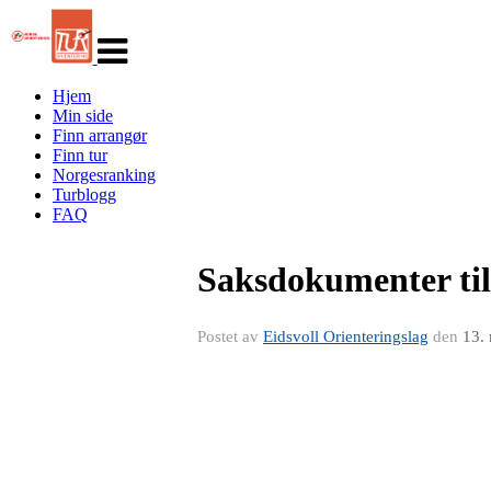
Veksle
navigasjon
Hjem
Min side
Finn arrangør
Finn tur
Norgesranking
Turblogg
FAQ
Saksdokumenter til
Postet av
Eidsvoll Orienteringslag
den
13.