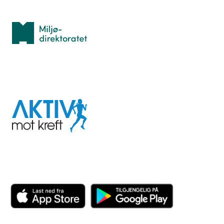
Med støtte fra
Miljødirektoratet
I samarbeid med
Aktiv
mot
kreft
Last ned appen her