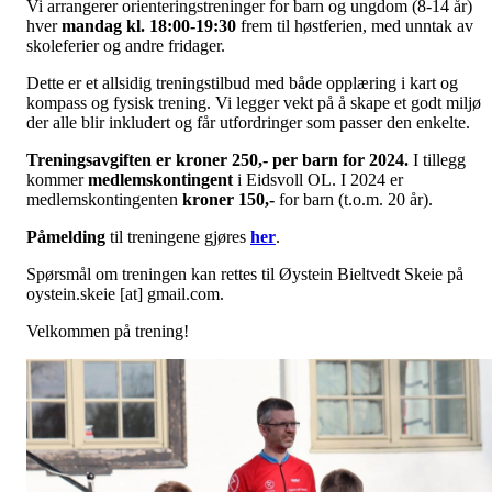
Vi arrangerer orienteringstreninger for barn og ungdom (8-14 år)
hver
mandag kl. 18:00-19:30
frem til høstferien, med unntak av
skoleferier og andre fridager.
Dette er et allsidig treningstilbud med både opplæring i kart og
kompass og fysisk trening. Vi legger vekt på å skape et godt miljø
der alle blir inkludert og får utfordringer som passer den enkelte.
Treningsavgiften er kroner 250,- per barn for 2024.
I tillegg
kommer
medlemskontingent
i Eidsvoll OL. I 2024 er
medlemskontingenten
kroner 150,-
for barn (t.o.m. 20 år).
Påmelding
til treningene gjøres
her
.
Spørsmål om treningen kan rettes til Øystein Bieltvedt Skeie på
oystein.skeie [at] gmail.com.
Velkommen på trening!