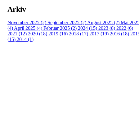
Arkiv
November 2025 (2)
September 2025 (2)
August 2025 (2)
Mai 202
(4)
April 2025 (4)
Februar 2025 (2)
2024 (15)
2023 (8)
2022 (6)
2021 (12)
2020 (18)
2019 (16)
2018 (17)
2017 (19)
2016 (18)
201
(15)
2014 (1)
Turorientering.no er den offisielle portalen for
turorientering på nett fra Norges
Orienteringsforbund.