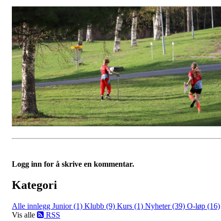
Logg inn for å skrive en kommentar.
Kategori
Alle innlegg
Junior (1)
Klubb (9)
Kurs (1)
Nyheter (39)
O-løp (16)
Vis alle
RSS