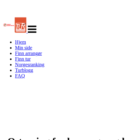
Veksle
navigasjon
Hjem
Min side
Finn arrangør
Finn tur
Norgesranking
Turblogg
FAQ