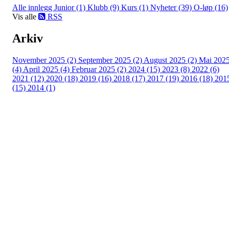
Alle innlegg
Junior (1)
Klubb (9)
Kurs (1)
Nyheter (39)
O-løp (16)
Vis alle
RSS
Arkiv
November 2025 (2)
September 2025 (2)
August 2025 (2)
Mai 202
(4)
April 2025 (4)
Februar 2025 (2)
2024 (15)
2023 (8)
2022 (6)
2021 (12)
2020 (18)
2019 (16)
2018 (17)
2017 (19)
2016 (18)
201
(15)
2014 (1)
Turorientering.no er den offisielle portalen for
turorientering på nett fra Norges
Orienteringsforbund.