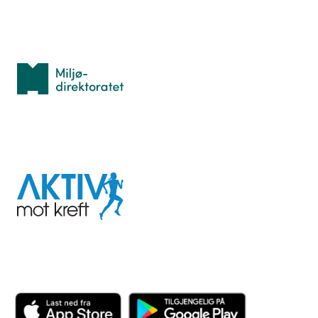
Med støtte fra
Miljødirektoratet
I samarbeid med
Aktiv
mot
kreft
Last ned appen her