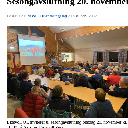
Sesongavslutning 20. novembe
Postet av
Eidsvoll Orienteringslag
den
8. nov 2024
Eidsvoll OL inviterer til sesongavslutning onsdag 20. november kl.
18:00 på Skistua, Eidsvoll Verk.