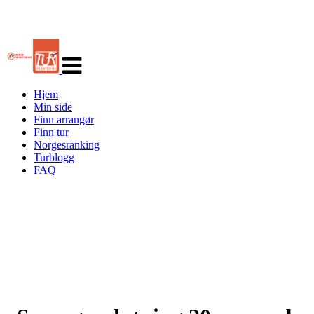
Veksle
navigasjon
Hjem
Min side
Finn arrangør
Finn tur
Norgesranking
Turblogg
FAQ