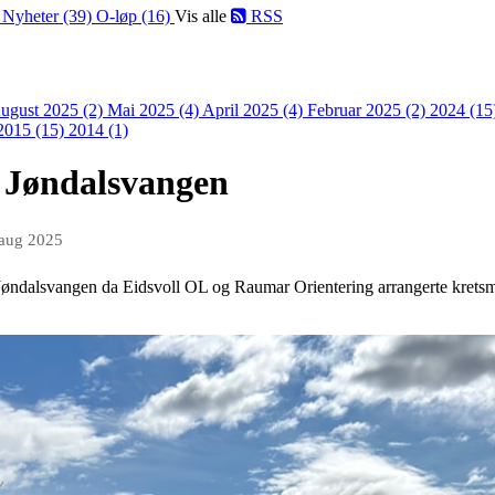
)
Nyheter (39)
O-løp (16)
Vis alle
RSS
ugust 2025 (2)
Mai 2025 (4)
April 2025 (4)
Februar 2025 (2)
2024 (15
2015 (15)
2014 (1)
å Jøndalsvangen
 aug 2025
 Jøndalsvangen da Eidsvoll OL og Raumar Orientering arrangerte kretsme