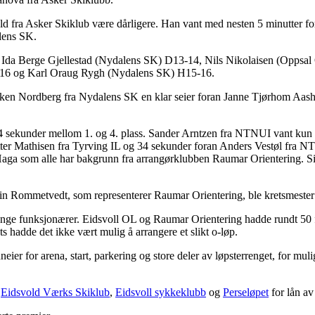
old fra Asker Skiklub være dårligere. Han vant med nesten 5 minutte
lens SK.
Ida Berge Gjellestad (Nydalens SK) D13-14, Nils Nikolaisen (Oppsal O
16 og Karl Oraug Rygh (Nydalens SK) H15-16.
ken Nordberg fra Nydalens SK en klar seier foran Janne Tjørhom Aas
n 34 sekunder mellom 1. og 4. plass. Sander Arntzen fra NTNUI vant kun
ter Mathisen fra Tyrving IL og 34 sekunder foran Anders Vestøl fra 
aga som alle har bakgrunn fra arrangørklubben Raumar Orientering. S
in Rommetvedt, som representerer Raumar Orientering, ble kretsmester
ange funksjonærer. Eidsvoll OL og Raumar Orientering hadde rundt 50 fu
 hadde det ikke vært mulig å arrangere et slikt o-løp.
neier for arena, start, parkering og store deler av løpsterrenget, for mulig
i
Eidsvold Værks Skiklub
,
Eidsvoll sykkeklubb
og
Perseløpet
for lån av