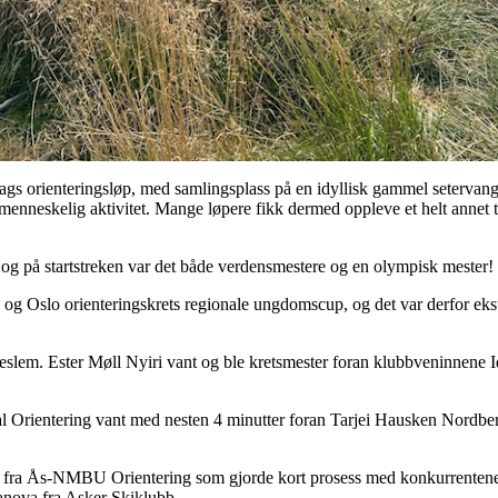
ags orienteringsløp, med samlingsplass på en idyllisk gammel setervang l
r menneskelig aktivitet. Mange løpere fikk dermed oppleve et helt annet
 og på startstreken var det både verdensmestere og en olympisk mester!
g Oslo orienteringskrets regionale ungdomscup, og det var derfor ek
slem. Ester Møll Nyiri vant og ble kretsmester foran klubbveninnene I
al Orientering vant med nesten 4 minutter foran Tarjei Hausken Nordb
d fra Ås-NMBU Orientering som gjorde kort prosess med konkurrentene
anova fra Asker Skiklubb.