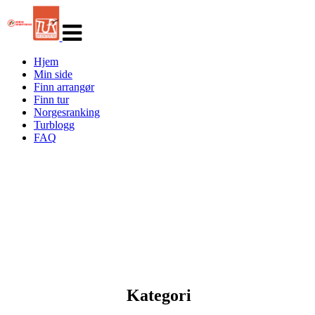
Veksle
navigasjon
Hjem
Min side
Finn arrangør
Finn tur
Norgesranking
Turblogg
FAQ
Kategori