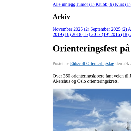
Alle innlegg
Junior (1)
Klubb (9)
Kurs (1
Arkiv
November 2025 (2)
September 2025 (2)
A
2019 (16)
2018 (17)
2017 (19)
2016 (18)
Orienteringsfest p
Postet av
Eidsvoll Orienteringslag
den
24.
Over 360 orienteringsløpere fant veien til
Akershus og Oslo orienteringskrets.