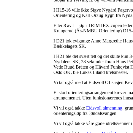
I H15-16 ville ikke Sigve Nygård Fagerv
Orientering og Karl Oraug Rygh fra Nyda
Etter 8 av 11 løp i TRIMTEX-cupen leder 
Kraugerud (Ås-NMBU Orientering) D15-
I D21 tok evigunge Anne Margrethe Haus
Bækkelagets SK.
I H21 ble det svært tett og det skilte ku
Nydalens SK, 28 sekunder foran Hans Pet
Vetle Ruud Bråten og Håvard Funkqvist H
Oslo OK, ble Lukas Liland kretsmester.
Vi tar også med at Eidsvoll OLs egen Kev
Et stort orienteringsarrangement krever m
arrangementet. Uten funksjonærenes innsats
Vi vil også takke
Eidsvoll almenning
, grun
orienteringsløp fra Jøndalsvangen.
Vi vil også takke våre gode idrettsvenner 