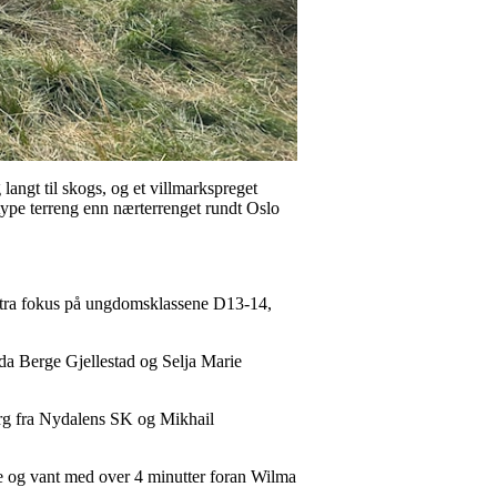
angt til skogs, og et villmarkspreget
 type terreng enn nærterrenget rundt Oslo
stra fokus på ungdomsklassene D13-14,
da Berge Gjellestad og Selja Marie
erg fra Nydalens SK og Mikhail
 og vant med over 4 minutter foran Wilma