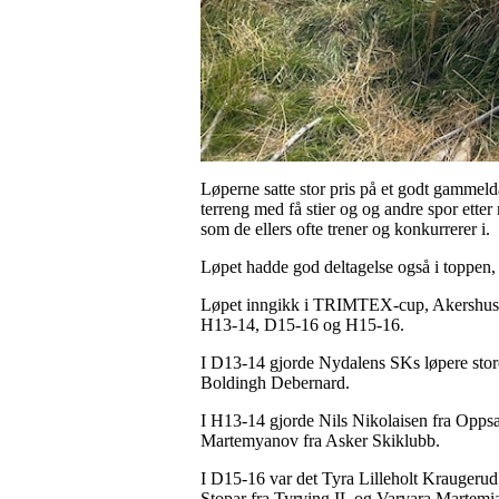
Løperne satte stor pris på et godt gammeld
terreng med få stier og og andre spor ette
som de ellers ofte trener og konkurrerer i.
Løpet hadde god deltagelse også i toppen,
Løpet inngikk i TRIMTEX-cup, Akershus o
H13-14, D15-16 og H15-16.
I D13-14 gjorde Nydalens SKs løpere store
Boldingh Debernard.
I H13-14 gjorde Nils Nikolaisen fra Opps
Martemyanov fra Asker Skiklubb.
I D15-16 var det Tyra Lilleholt Kraugeru
Stopar fra Tyrving IL og Varvara Martemi