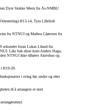
r foran Dyre Stokke Meen fra Ås-NMBU
rientering) H13-14, Tyra Lilleholt
heim fra NTNUI og Mathea Gløersen fra
 9 sekunder foran Lukas Liland fra
NTNUI. Like bak disse kom Anders Haga,
iden NTNUI ikke tilhører Akershus og
 i H19-20.
nksjonærer i sving før, under og etter
heten til å arrangere et stort
 arrangørutstyr.