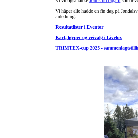
Vi vil også takke
Johnsrud bigård
som leve
Vi håper alle hadde en fin dag på Jøndals
anledning.
Resultatlister i Eventor
Kart, løyper og veivalg i Livelox
TRIMTEX-cup 2025 - sammenlagtstilli