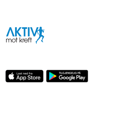
I samarbeid med
Aktiv
mot
kreft
Last ned appen her