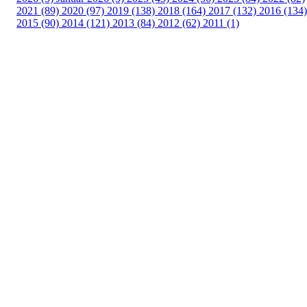
2021 (89)
2020 (97)
2019 (138)
2018 (164)
2017 (132)
2016 (134)
2015 (90)
2014 (121)
2013 (84)
2012 (62)
2011 (1)
Turorientering.no er den offisielle portalen for
turorientering på nett fra Norges
Orienteringsforbund.
© 2022 — Norges Orienteringsforbund
Info