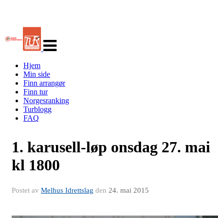
Veksle
navigasjon
Hjem
Min side
Finn arrangør
Finn tur
Norgesranking
Turblogg
FAQ
1. karusell-løp onsdag 27. mai
kl 1800
Postet av
Melhus Idrettslag
den
24. mai 2015