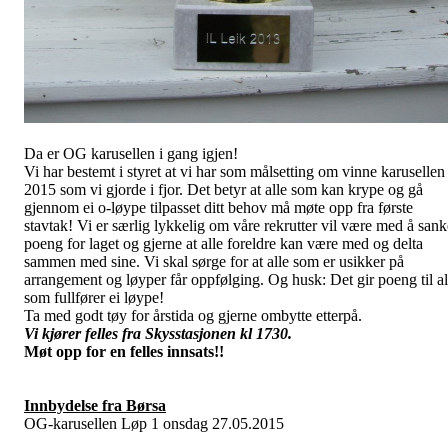
Da er OG karusellen i gang igjen!
Vi har bestemt i styret at vi har som målsetting om vinne karusellen 
2015 som vi gjorde i fjor. Det betyr at alle som kan krype og gå
gjennom ei o-løype tilpasset ditt behov må møte opp fra første
stavtak! Vi er særlig lykkelig om våre rekrutter vil være med å sank
poeng for laget og gjerne at alle foreldre kan være med og delta
sammen med sine. Vi skal sørge for at alle som er usikker på
arrangement og løyper får oppfølging. Og husk: Det gir poeng til al
som fullfører ei løype!
Ta med godt tøy for årstida og gjerne ombytte etterpå.
Vi kjører felles fra Skysstasjonen kl 1730.
Møt opp for en felles innsats!!
Innbydelse fra Børsa
OG-karusellen Løp 1 onsdag 27.05.2015