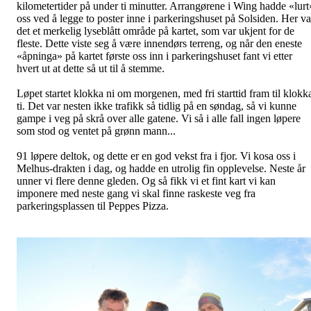
kilometertider på under ti minutter. Arrangørene i Wing hadde «lurt
oss ved å legge to poster inne i parkeringshuset på Solsiden. Her va
det et merkelig lyseblått område på kartet, som var ukjent for de
fleste. Dette viste seg å være innendørs terreng, og når den eneste
«åpninga» på kartet første oss inn i parkeringshuset fant vi etter
hvert ut at dette så ut til å stemme.
Løpet startet klokka ni om morgenen, med fri starttid fram til klokk
ti. Det var nesten ikke trafikk så tidlig på en søndag, så vi kunne
gampe i veg på skrå over alle gatene. Vi så i alle fall ingen løpere
som stod og ventet på grønn mann...
91 løpere deltok, og dette er en god vekst fra i fjor. Vi kosa oss i
Melhus-drakten i dag, og hadde en utrolig fin opplevelse. Neste år
unner vi flere denne gleden. Og så fikk vi et fint kart vi kan
imponere med neste gang vi skal finne raskeste veg fra
parkeringsplassen til Peppes Pizza.