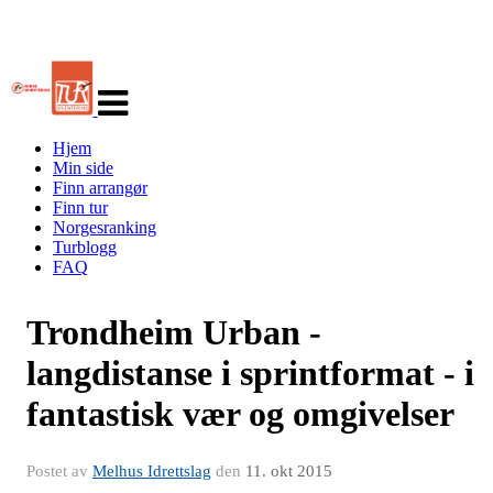
Veksle
navigasjon
Hjem
Min side
Finn arrangør
Finn tur
Norgesranking
Turblogg
FAQ
Trondheim Urban -
langdistanse i sprintformat - i
fantastisk vær og omgivelser
Postet av
Melhus Idrettslag
den
11. okt 2015