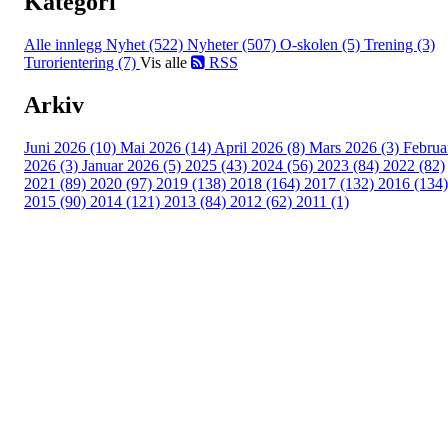
Kategori
Alle innlegg
Nyhet (522)
Nyheter (507)
O-skolen (5)
Trening (3)
Turorientering (7)
Vis alle
RSS
Arkiv
Juni 2026 (10)
Mai 2026 (14)
April 2026 (8)
Mars 2026 (3)
Februa
2026 (3)
Januar 2026 (5)
2025 (43)
2024 (56)
2023 (84)
2022 (82)
2021 (89)
2020 (97)
2019 (138)
2018 (164)
2017 (132)
2016 (134)
2015 (90)
2014 (121)
2013 (84)
2012 (62)
2011 (1)
Turorientering.no er den offisielle portalen for
turorientering på nett fra Norges
Orienteringsforbund.