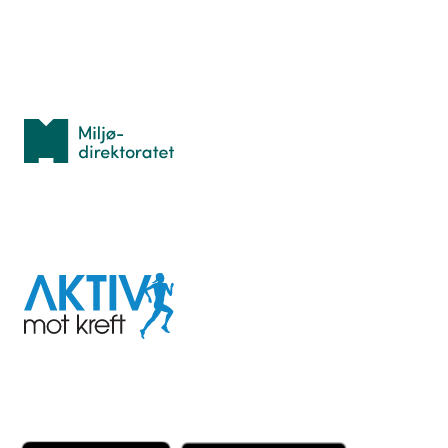
Med støtte fra
Miljødirektoratet
I samarbeid med
Aktiv
mot
kreft
Last ned appen her