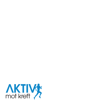
I samarbeid med
Aktiv
mot
kreft