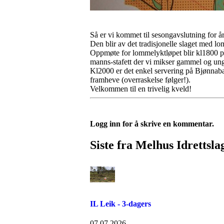
Så er vi kommet til sesongavslutning for 
Den blir av det tradisjonelle slaget med l
Oppmøte for lommelyktløpet blir kl1800 på 
manns-stafett der vi mikser gammel og ung o
Kl2000 er det enkel servering på Bjønnaba
framheve (overraskelse følger!).
Velkommen til en trivelig kveld!
Logg inn for å skrive en kommentar.
Siste fra Melhus Idrettsla
IL Leik - 3-dagers
07.07.2026