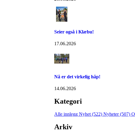
Seier også i Klæbu!
17.06.2026
Nå er det virkelig håp!
14.06.2026
Kategori
Alle innlegg
Nyhet (522)
Nyheter (507)
O
Arkiv