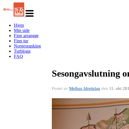
Veksle
navigasjon
Hjem
Min side
Finn arrangør
Finn tur
Norgesranking
Turblogg
FAQ
Sesongavslutning o
Postet av
Melhus Idrettslag
den
11. okt 20