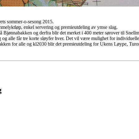
årets sommer-o-sesong 2015.
ommelyktløp, enkel servering og premieutdeling av ymse slag.
Bjønnabakken og derfra blir det merket i 400 meter sørover til Snellmyra
g alle får tre korte sløyfer hver. Det vil være mulighet for individuelle
kken for alle og kl2030 blir det premieutdeling for Ukens Løype, Turor
g