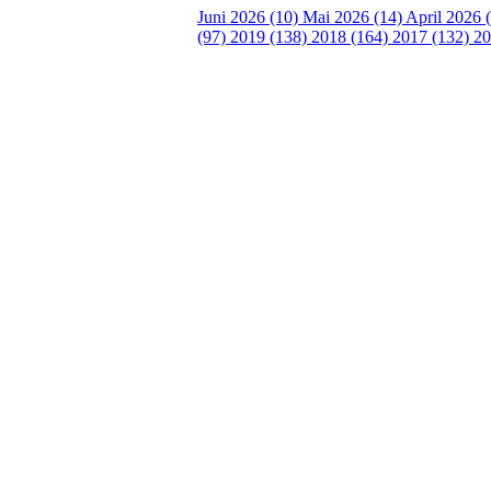
Juni 2026 (10)
Mai 2026 (14)
April 2026 
(97)
2019 (138)
2018 (164)
2017 (132)
20
Turorientering.no er den offisielle portalen for
© 2022 — Norges Orienteringsforbund
Info
Brukerstøtte
Blogg