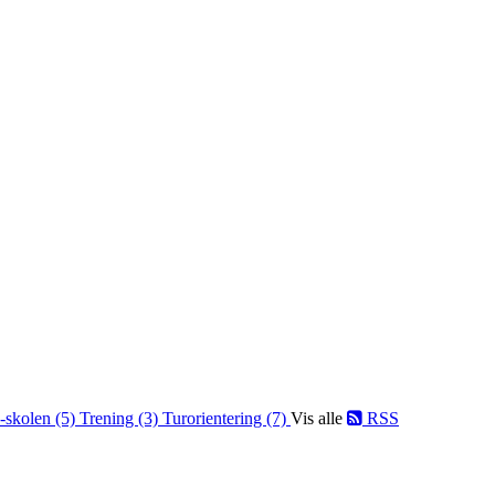
-skolen (5)
Trening (3)
Turorientering (7)
Vis alle
RSS