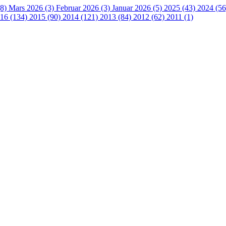
(8)
Mars 2026 (3)
Februar 2026 (3)
Januar 2026 (5)
2025 (43)
2024 (5
16 (134)
2015 (90)
2014 (121)
2013 (84)
2012 (62)
2011 (1)
 turorientering på nett fra Norges Orienteringsforb