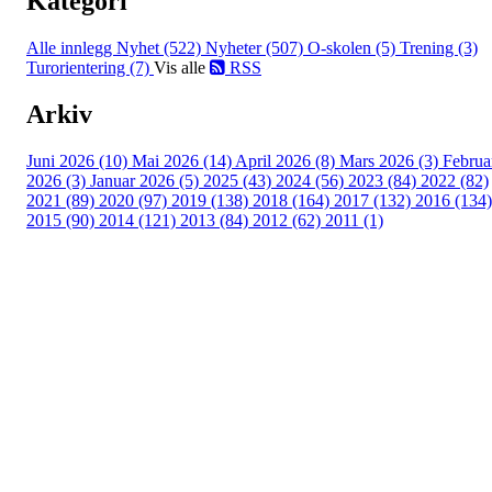
Kategori
Alle innlegg
Nyhet (522)
Nyheter (507)
O-skolen (5)
Trening (3)
Turorientering (7)
Vis alle
RSS
Arkiv
Juni 2026 (10)
Mai 2026 (14)
April 2026 (8)
Mars 2026 (3)
Februa
2026 (3)
Januar 2026 (5)
2025 (43)
2024 (56)
2023 (84)
2022 (82)
2021 (89)
2020 (97)
2019 (138)
2018 (164)
2017 (132)
2016 (134)
2015 (90)
2014 (121)
2013 (84)
2012 (62)
2011 (1)
Turorientering.no er den offisielle portalen for
turorientering på nett fra Norges
Orienteringsforbund.