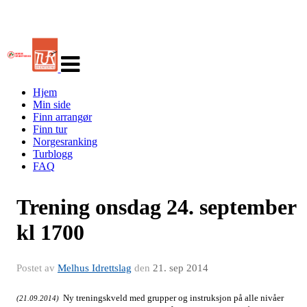
Veksle
navigasjon
Hjem
Min side
Finn arrangør
Finn tur
Norgesranking
Turblogg
FAQ
Trening onsdag 24. september
kl 1700
Postet av
Melhus Idrettslag
den
21. sep 2014
Ny treningskveld med grupper og instruksjon på alle nivåer
(21.09.2014)