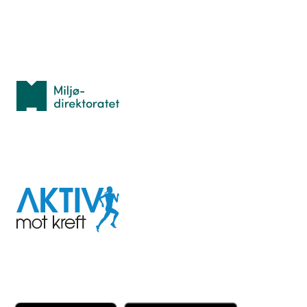
Med støtte fra
Miljødirektoratet
I samarbeid med
Aktiv
mot
kreft
Last ned appen her