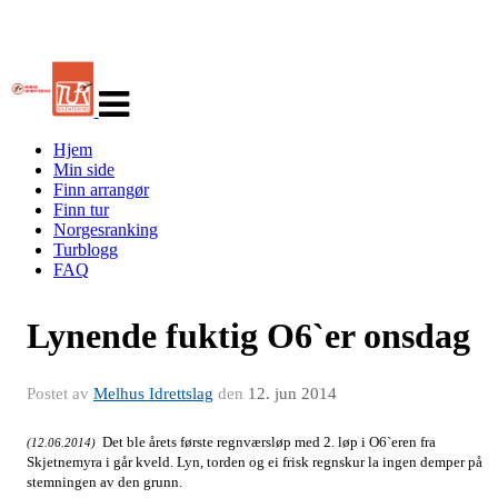
Veksle
navigasjon
Hjem
Min side
Finn arrangør
Finn tur
Norgesranking
Turblogg
FAQ
Lynende fuktig O6`er onsdag
Postet av
Melhus Idrettslag
den
12. jun 2014
Det ble årets første regnværsløp med 2. løp i O6`eren fra
(12.06.2014)
Skjetnemyra i går kveld. Lyn, torden og ei frisk regnskur la ingen demper på
stemningen av den grunn.