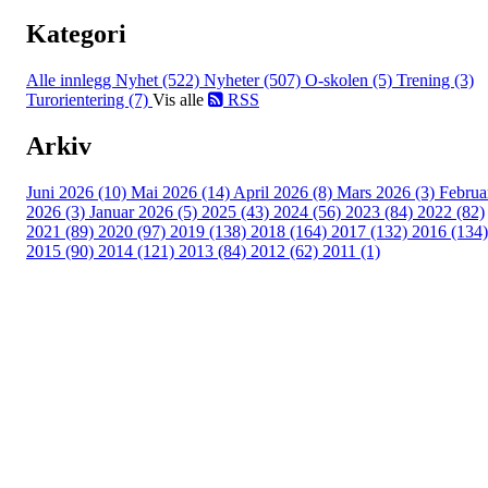
Kategori
Alle innlegg
Nyhet (522)
Nyheter (507)
O-skolen (5)
Trening (3)
Turorientering (7)
Vis alle
RSS
Arkiv
Juni 2026 (10)
Mai 2026 (14)
April 2026 (8)
Mars 2026 (3)
Februa
2026 (3)
Januar 2026 (5)
2025 (43)
2024 (56)
2023 (84)
2022 (82)
2021 (89)
2020 (97)
2019 (138)
2018 (164)
2017 (132)
2016 (134)
2015 (90)
2014 (121)
2013 (84)
2012 (62)
2011 (1)
Turorientering.no er den offisielle portalen for
turorientering på nett fra Norges