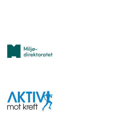
Idrettsbutikken
Personvern
Med støtte fra
Miljødirektoratet
I samarbeid med
Aktiv
mot
kreft
Last ned appen her