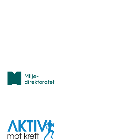
Nyttige ressurser
Hva er TurOrientering?
Lær orientering
Idrettsbutikken
Personvern
Med støtte fra
Miljødirektoratet
I samarbeid med
Aktiv
mot
kreft