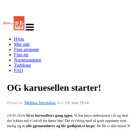
Veksle
navigasjon
Hjem
Min side
Finn arrangør
Finn tur
Norgesranking
Turblogg
FAQ
OG karuesellen starter!
Postet av
Melhus Idrettslag
den
19. mai 2014
Så er karusellen i gang igjen.
Vi har høye ambisjoner i år og skal
(19.05.2014)
det lykkes må vi trå til fra første løp! Det er viktig med så godt oppmøte som
mulig og at
alle gjennomfører og får godkjent ei løype
. Da får vi alle minst 5