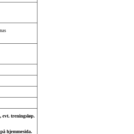
a
nas
evt. treningsløp.
er på hjemmesida.