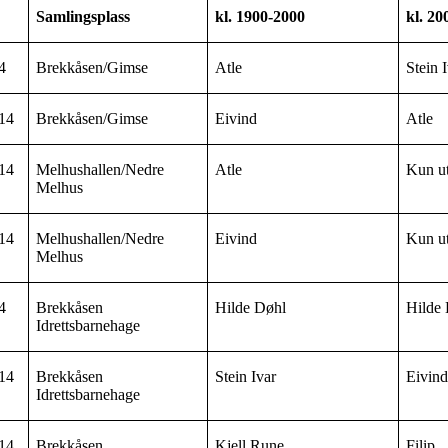
Samlingsplass
kl. 1900-2000
kl. 20
4
Brekkåsen/Gimse
Atle
Stein 
14
Brekkåsen/Gimse
Eivind
Atle
14
Melhushallen/Nedre
Atle
Kun u
Melhus
14
Melhushallen/Nedre
Eivind
Kun u
Melhus
4
Brekkåsen
Hilde Døhl
Hilde
Idrettsbarnehage
14
Brekkåsen
Stein Ivar
Eivin
Idrettsbarnehage
14
Brekkåsen
Kjell Rune
Filip