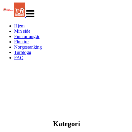
Veksle
navigasjon
Hjem
Min side
Finn arrangør
Finn tur
Norgesranking
Turblogg
FAQ
Kategori