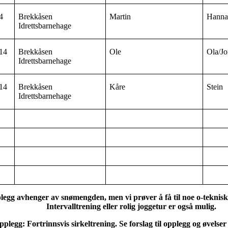
4
Brekkåsen
Martin
Hann
Idrettsbarnehage
14
Brekkåsen
Ole
Ola/Jo
Idrettsbarnehage
14
Brekkåsen
Kåre
Stein
Idrettsbarnehage
egg avhenger av snømengden, men vi prøver å få til noe o-teknisk, 
Intervalltrening eller rolig joggetur er også mulig.
pplegg: Fortrinnsvis sirkeltrening. Se forslag til opplegg og øvels