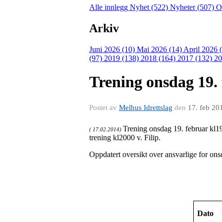
Alle innlegg
Nyhet (522)
Nyheter (507)
O
Arkiv
Juni 2026 (10)
Mai 2026 (14)
April 2026 
(97)
2019 (138)
2018 (164)
2017 (132)
20
Trening onsdag 19. 
Postet av
Melhus Idrettslag
den
17. feb 20
Trening onsdag 19. februar kl1
( 17.02.2014)
trening kl2000 v. Filip.
Oppdatert oversikt over ansvarlige for on
Dato