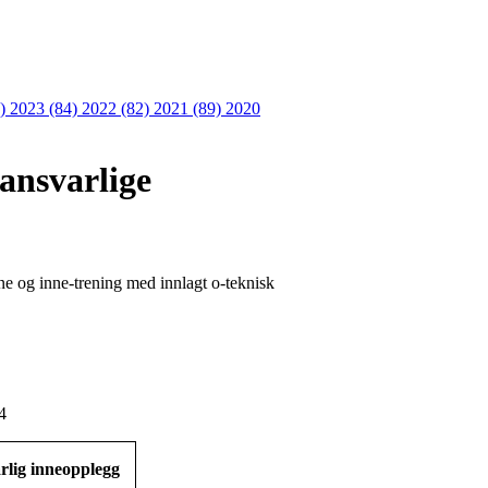
6)
2023 (84)
2022 (82)
2021 (89)
2020
sansvarlige
e og inne-trening med innlagt o-teknisk
4
rlig inneopplegg