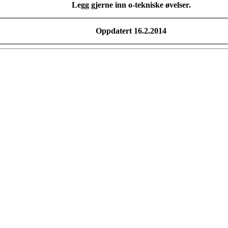
Legg gjerne inn o-tekniske øvelser.
Oppdatert 16.2.2014
 turorientering på nett fra Norges Orienteringsforb