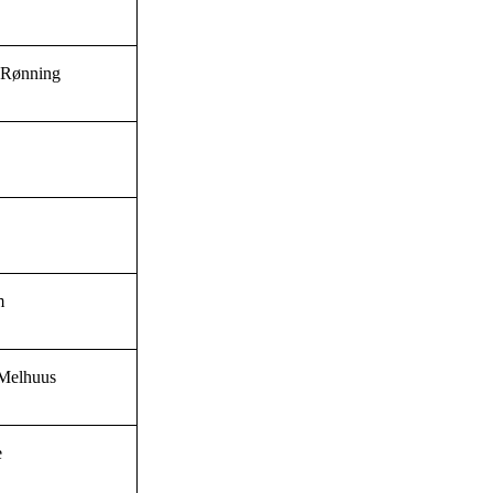
 Rønning
n
m
Melhuus
e