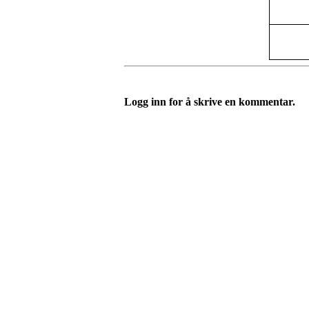
Logg inn for å skrive en kommentar.
Turorientering.no er den offisielle portalen for
© 2022 — Norges Orienteringsforbund