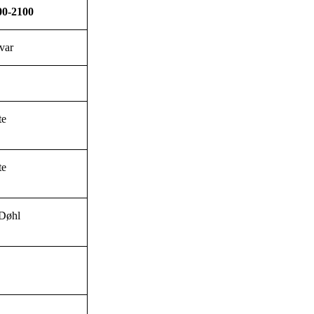
00-2100
Ivar
te
te
 Døhl
d