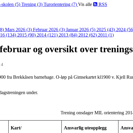
-skolen (5)
Trening (3)
Turorientering (7)
Vis alle
RSS
(8)
Mars 2026 (3)
Februar 2026 (3)
Januar 2026 (5)
2025 (43)
2024 (5
16 (134)
2015 (90)
2014 (121)
2013 (84)
2012 (62)
2011 (1)
februar og oversikt over trening
14
900 fra Brekkåsen barnehage. O-løp på Gimsekartet kl1900 v. Kjell Run
sdagstreningen under.
Trening onsdager MIL orientering 201
Kart/
Ansvarlig uteopplegg
Ansva