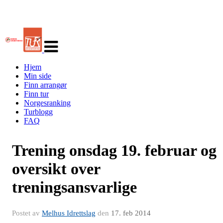
Veksle
navigasjon
Hjem
Min side
Finn arrangør
Finn tur
Norgesranking
Turblogg
FAQ
Trening onsdag 19. februar og
oversikt over
treningsansvarlige
Postet av
Melhus Idrettslag
den
17. feb 2014