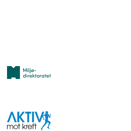
Nyttige ressurser
Hva er TurOrientering?
Lær orientering
Idrettsbutikken
Personvern
Med støtte fra
Miljødirektoratet
I samarbeid med
Aktiv
mot
kreft