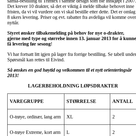
samla-bestilling til Trimtex i samme design som ble innkjøpt i 2007
Det krever 10 drakter, så det er viktig å melde tilbake behovet inne
fristen, da vi vil vurdere om vi skal bestille etter dette. Det er omlag
8 ukers levering. Priser og evt. rabatter fra avdeliga vil komme over
nyttår.
Styret ønsker tilbakemelding på behov for nye o-drakter,
gjerne med type og størrelse innen 13. januar 2013 for å kunn
få levering før sesong
!
Vi har fortsatt litt igjen på lager fra forrige bestilling. Se tabell under
Spørsmål kan rettes til Eivind.
Så ønskes en god høytid og velkommen til et nytt orienteringsår
2013!
LAGERBEHOLDNING LØPSDRAKTER
VAREGRUPPE
STØRRELSE
ANTALL
O-trøye, ordinær, lang arm
XL
2
O-trøye Extreme, kort arm
L
2