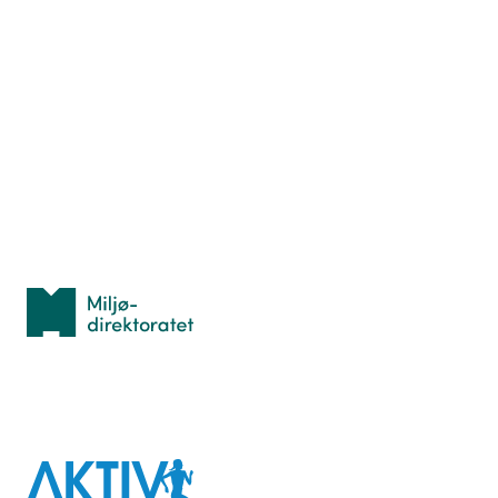
Nyttige ressurser
Hva er TurOrientering?
Lær orientering
Idrettsbutikken
Personvern
Med støtte fra
Miljødirektoratet
I samarbeid med
Aktiv
mot