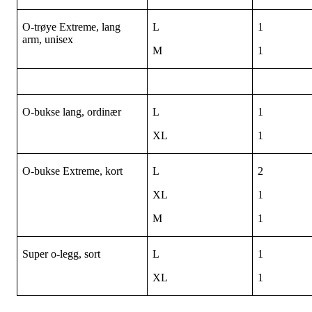
O-trøye Extreme, lang
L
1
arm, unisex
M
1
O-bukse lang, ordinær
L
1
XL
1
O-bukse Extreme, kort
L
2
XL
1
M
1
Super o-legg, sort
L
1
XL
1