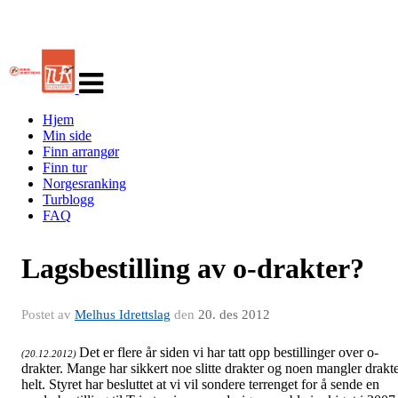
Veksle
navigasjon
Hjem
Min side
Finn arrangør
Finn tur
Norgesranking
Turblogg
FAQ
Lagsbestilling av o-drakter?
Postet av
Melhus Idrettslag
den
20. des 2012
Det er flere år siden vi har tatt opp bestillinger over o-
(20.12.2012)
drakter. Mange har sikkert noe slitte drakter og noen mangler drakt
helt. Styret har besluttet at vi vil sondere terrenget for å sende en