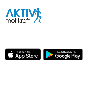
Aktiv
mot
kreft
Last ned appen her