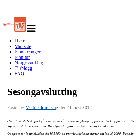
Veksle
navigasjon
Hjem
Min side
Finn arrangør
Finn tur
Norgesranking
Turblogg
FAQ
Sesongavslutting
Postet av
Melhus Idrettslag
den
10. okt 2012
(10.10.2012) Siste post på terminlista i år er lommelyktløp og premieutdeling for Turo, Uke
løype og klubbmesterskapet. Det skjer på Bjønnabakken onsdag 17. oktober.
Oppmøte for lommelyktløp fra kl 1800 og premieutdelinga starter om lag kl 2000. Det blir