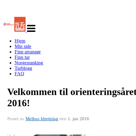
Veksle
navigasjon
Hjem
Min side
Finn arrangør
Finn tur
Norgesranking
Turblogg
FAQ
Velkommen til orienteringsåre
2016!
Postet av
Melhus Idrettslag
den
1. jan 2016