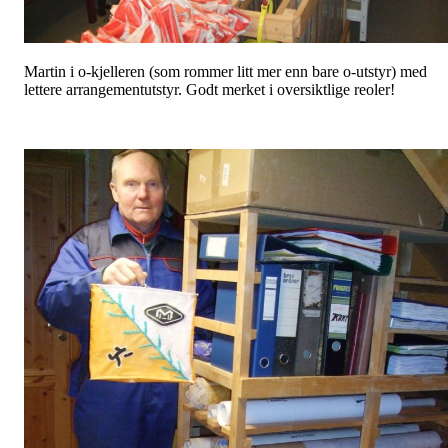
Martin i o-kjelleren (som rommer litt mer enn bare o-utstyr) med
lettere arrangementutstyr. Godt merket i oversiktlige reoler!