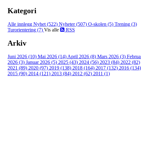
Kategori
Alle innlegg
Nyhet (522)
Nyheter (507)
O-skolen (5)
Trening (3)
Turorientering (7)
Vis alle
RSS
Arkiv
Juni 2026 (10)
Mai 2026 (14)
April 2026 (8)
Mars 2026 (3)
Februa
2026 (3)
Januar 2026 (5)
2025 (43)
2024 (56)
2023 (84)
2022 (82)
2021 (89)
2020 (97)
2019 (138)
2018 (164)
2017 (132)
2016 (134)
2015 (90)
2014 (121)
2013 (84)
2012 (62)
2011 (1)
Turorientering.no er den offisielle portalen for
turorientering på nett fra Norges