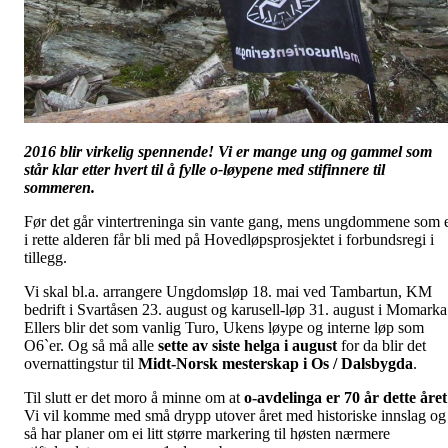
2016 blir virkelig spennende! Vi er mange ung og gammel som
står klar etter hvert til å fylle o-løypene med stifinnere til
sommeren.
Før det går vintertreninga sin vante gang, mens ungdommene som 
i rette alderen får bli med på Hovedløpsprosjektet i forbundsregi i
tillegg.
Vi skal bl.a. arrangere Ungdomsløp 18. mai ved Tambartun, KM
bedrift i Svartåsen 23. august og karusell-løp 31. august i Momarka
Ellers blir det som vanlig Turo, Ukens løype og interne løp som
O6`er. Og så må alle
sette av siste helga i august
for da blir det
overnattingstur til
Midt-Norsk mesterskap i Os / Dalsbygda
.
Til slutt er det moro å minne om at
o-avdelinga er 70 år dette året
Vi vil komme med små drypp utover året med historiske innslag og
så har planer om ei litt større markering til høsten nærmere