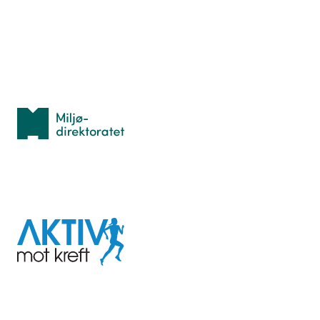
Idrettsbutikken
Personvern
Med støtte fra
Miljødirektoratet
I samarbeid med
Aktiv
mot
kreft
Last ned appen her