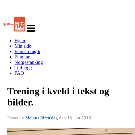
Veksle
navigasjon
Hjem
Min side
Finn arrangør
Finn tur
Norgesranking
Turblogg
FAQ
Trening i kveld i tekst og
bilder.
Postet av
Melhus Idrettslag
den
13. jan 2016