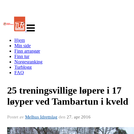
Veksle
navigasjon
Hjem
Min side
Finn arrangør
Finn tur
Norgesranking
Turblogg
FAQ
25 treningsvillige løpere i 17
løyper ved Tambartun i kveld
Postet av
Melhus Idrettslag
den
27. apr 2016