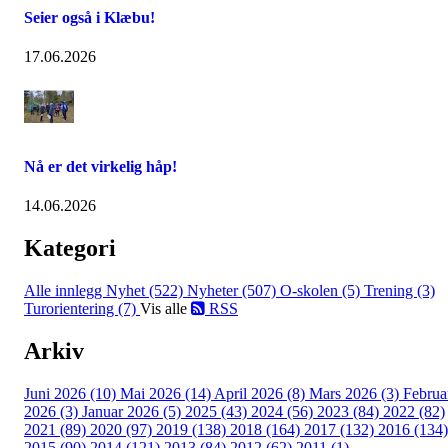
Seier også i Klæbu!
17.06.2026
Nå er det virkelig håp!
14.06.2026
Kategori
Alle innlegg
Nyhet (522)
Nyheter (507)
O-skolen (5)
Trening (3)
Turorientering (7)
Vis alle
RSS
Arkiv
Juni 2026 (10)
Mai 2026 (14)
April 2026 (8)
Mars 2026 (3)
Februa
2026 (3)
Januar 2026 (5)
2025 (43)
2024 (56)
2023 (84)
2022 (82)
2021 (89)
2020 (97)
2019 (138)
2018 (164)
2017 (132)
2016 (134)
2015 (90)
2014 (121)
2013 (84)
2012 (62)
2011 (1)