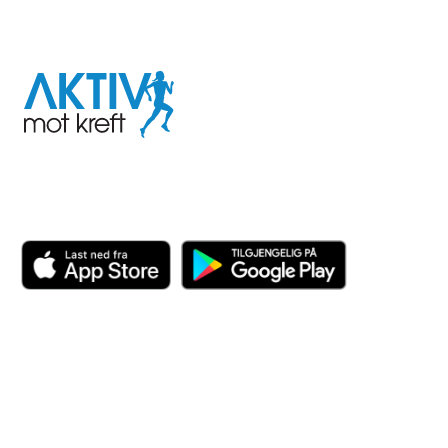
I samarbeid med
Aktiv
mot
kreft
Last ned appen her