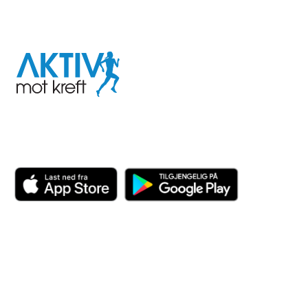
I samarbeid med
Aktiv
mot
kreft
Last ned appen her