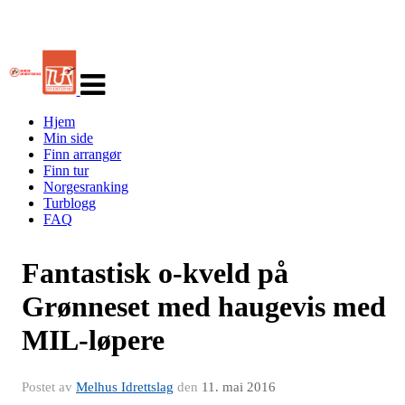
Veksle
navigasjon
Hjem
Min side
Finn arrangør
Finn tur
Norgesranking
Turblogg
FAQ
Fantastisk o-kveld på
Grønneset med haugevis med
MIL-løpere
Postet av
Melhus Idrettslag
den
11. mai 2016