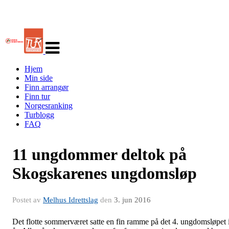
Veksle
navigasjon
Hjem
Min side
Finn arrangør
Finn tur
Norgesranking
Turblogg
FAQ
11 ungdommer deltok på
Skogskarenes ungdomsløp
Postet av
Melhus Idrettslag
den
3. jun 2016
Det flotte sommerværet satte en fin ramme på det 4. ungdomsløpet 