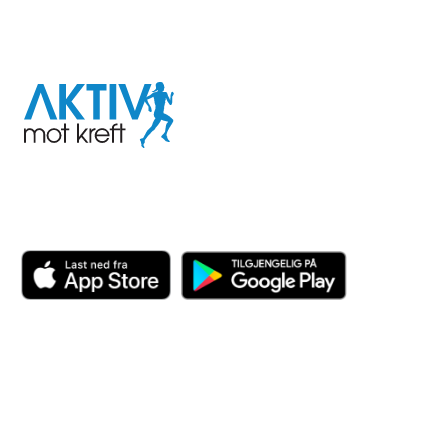
I samarbeid med
Aktiv
mot
kreft
Last ned appen her