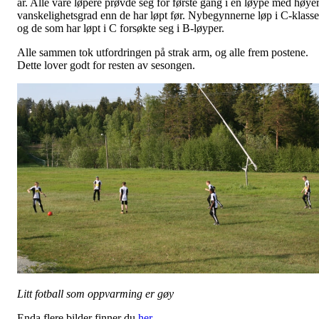
år. Alle våre løpere prøvde seg for første gang i en løype med høye
vanskelighetsgrad enn de har løpt før. Nybegynnerne løp i C-klasse
og de som har løpt i C forsøkte seg i B-løyper.
Alle sammen tok utfordringen på strak arm, og alle frem postene.
Dette lover godt for resten av sesongen.
Litt fotball som oppvarming er gøy
Enda flere bilder finner du
her
.