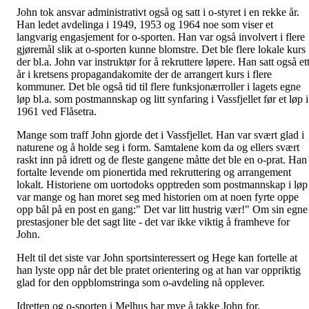
John tok ansvar administrativt også og satt i o-styret i en rekke år.
Han ledet avdelinga i 1949, 1953 og 1964 noe som viser et
langvarig engasjement for o-sporten. Han var også involvert i flere
gjøremål slik at o-sporten kunne blomstre. Det ble flere lokale kurs
der bl.a. John var instruktør for å rekruttere løpere. Han satt også et
år i kretsens propagandakomite der de arrangert kurs i flere
kommuner. Det ble også tid til flere funksjonærroller i lagets egne
løp bl.a. som postmannskap og litt synfaring i Vassfjellet før et løp i
1961 ved Flåsetra.
Mange som traff John gjorde det i Vassfjellet. Han var svært glad i
naturene og å holde seg i form. Samtalene kom da og ellers svært
raskt inn på idrett og de fleste gangene måtte det ble en o-prat. Han
fortalte levende om pionertida med rekruttering og arrangement
lokalt. Historiene om uortodoks opptreden som postmannskap i løp
var mange og han moret seg med historien om at noen fyrte oppe
opp bål på en post en gang:" Det var litt hustrig vær!" Om sin egne
prestasjoner ble det sagt lite - det var ikke viktig å framheve for
John.
Helt til det siste var John sportsinteressert og Hege kan fortelle at
han lyste opp når det ble pratet orientering og at han var oppriktig
glad for den oppblomstringa som o-avdeling nå opplever.
Idretten og o-sporten i Melhus har mye å takke John for.