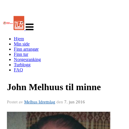
Veksle
navigasjon
Hjem
Min side
Finn arrangør
Finn tur
Norgesranking
Turblogg
FAQ
John Melhuus til minne
Postet av
Melhus Idrettslag
den
7. jun 2016