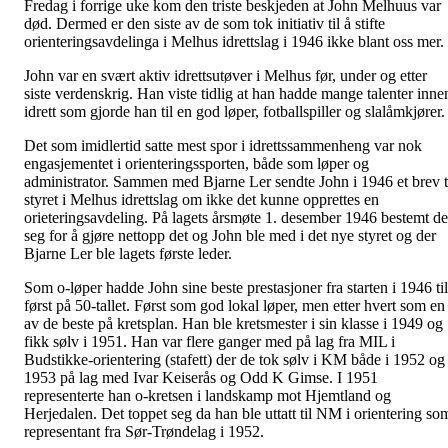
Fredag i forrige uke kom den triste beskjeden at John Melhuus var
død. Dermed er den siste av de som tok initiativ til å stifte
orienteringsavdelinga i Melhus idrettslag i 1946 ikke blant oss mer.
John var en svært aktiv idrettsutøver i Melhus før, under og etter
siste verdenskrig. Han viste tidlig at han hadde mange talenter inne
idrett som gjorde han til en god løper, fotballspiller og slalåmkjører.
Det som imidlertid satte mest spor i idrettssammenheng var nok
engasjementet i orienteringssporten, både som løper og
administrator. Sammen med Bjarne Ler sendte John i 1946 et brev t
styret i Melhus idrettslag om ikke det kunne opprettes en
orieteringsavdeling. På lagets årsmøte 1. desember 1946 bestemt de
seg for å gjøre nettopp det og John ble med i det nye styret og der
Bjarne Ler ble lagets første leder.
Som o-løper hadde John sine beste prestasjoner fra starten i 1946 til
først på 50-tallet. Først som god lokal løper, men etter hvert som en
av de beste på kretsplan. Han ble kretsmester i sin klasse i 1949 og
fikk sølv i 1951. Han var flere ganger med på lag fra MIL i
Budstikke-orientering (stafett) der de tok sølv i KM både i 1952 og
1953 på lag med Ivar Keiserås og Odd K Gimse. I 1951
representerte han o-kretsen i landskamp mot Hjemtland og
Herjedalen. Det toppet seg da han ble uttatt til NM i orientering so
representant fra Sør-Trøndelag i 1952.