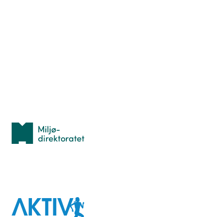
Nyttige ressurser
Hva er TurOrientering?
Lær orientering
Idrettsbutikken
Personvern
Med støtte fra
Miljødirektoratet
I samarbeid med
Aktiv
mot
kreft