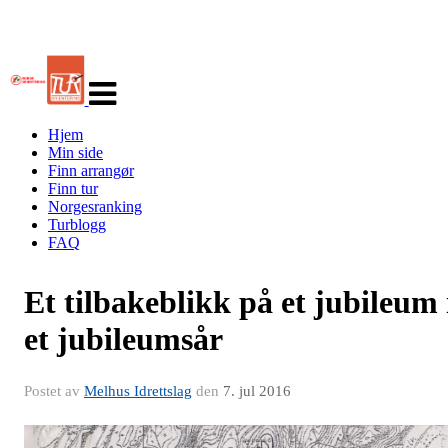
Veksle
navigasjon
Hjem
Min side
Finn arrangør
Finn tur
Norgesranking
Turblogg
FAQ
Et tilbakeblikk på et jubileum 
et jubileumsår
Postet av
Melhus Idrettslag
den
7. jul 2016