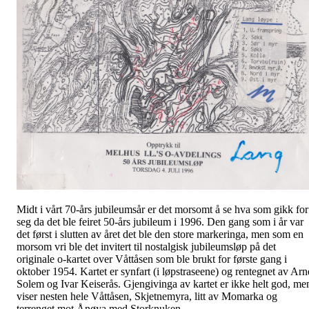
Midt i vårt 70-års jubileumsår er det morsomt å se hva som gikk for
seg da det ble feiret 50-års jubileum i 1996. Den gang som i år var
det først i slutten av året det ble den store markeringa, men som en
morsom vri ble det invitert til nostalgisk jubileumsløp på det
originale o-kartet over Våttåsen som ble brukt for første gang i
oktober 1954. Kartet er synfart (i løpstraseene) og rentegnet av Arn
Solem og Ivar Keiserås. Gjengivinga av kartet er ikke helt god, me
viser nesten hele Våttåsen, Skjetnemyra, litt av Momarka og
terrenget mot Ånøya med Storknuken.