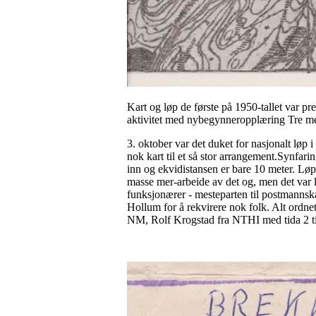
Kart og løp de første på 1950-tallet var pr
aktivitet med nybegynneropplæring Tre me
3. oktober var det duket for nasjonalt løp i
nok kart til et så stor arrangement.Synfarin
inn og ekvidistansen er bare 10 meter. Løpet 
masse mer-arbeide av det og, men det var 
funksjonærer - mesteparten til postmannskap
Hollum for å rekvirere nok folk. Alt ordne
NM, Rolf Krogstad fra NTHI med tida 2 ti