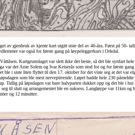
eget av gjenbruk av kjente kart utgitt siste del av 40-åra. Først på 50- 
dlemmer var også for første gang på løypeleggerkurs i Orkdal.
 Våttåsen. Kartgrunnlaget var slett ikke det beste, så det ble synfart hel
ga var det Arne Solem og Ivar Keiserås som stod for og for første gang på 
ble i siste liten flyttet til den 17. oktober for det viste seg at det var e
løpsdagen som ble mest nervepirrende. Løpet hadde hele 230 påmeldte o
. Tidlig på løpsdagen var bare halvparten dukket opp og det ble i hui og
t seg til slutt og arrangementet ble en suksess. Langløype var 11km og b
mer og 12 minutter.