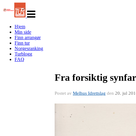
Veksle
navigasjon
Hjem
Min side
Finn arrangør
Finn tur
Norgesranking
Turblogg
FAQ
Fra forsiktig synfar
Postet av
Melhus Idrettslag
den
20. jul 20