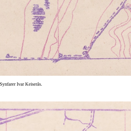
Synfarer Ivar Keiserås.